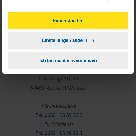
haben oder die sie im Rahmen Ihrer Nutzung der Dienste
gesammelt haben. Indem Sie auf Einverstanden klicken,
können Sie der Verwendung von Cookies, gemäß
Einverstanden
unserer
➔ Datenschutzrichtlinie
zustimmen.
Einstellungen ändern
Kontakt
Lohnsteuerhilfeverein
Ich bin nicht einverstanden
Vereinigte Lohnsteuerhilfe e.V.
Fritz-Voigt-Str. 13
67433 Neustadt/Weinstr.
Für Interessierte
Tel.
06321 96 39 96 9
Für Mitglieder
Tel.
06321 96 39 96 3