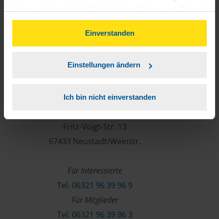
haben oder die sie im Rahmen Ihrer Nutzung der Dienste
gesammelt haben. Indem Sie auf Einverstanden klicken,
können Sie der Verwendung von Cookies, gemäß
Einverstanden
unserer
➔ Datenschutzrichtlinie
zustimmen.
Einstellungen ändern
Kontakt
Lohnsteuerhilfeverein
Ich bin nicht einverstanden
Vereinigte Lohnsteuerhilfe e.V.
Fritz-Voigt-Str. 13
67433 Neustadt/Weinstr.
Für Interessierte
Tel.
06321 96 39 96 9
Für Mitglieder
Tel.
06321 96 39 96 3