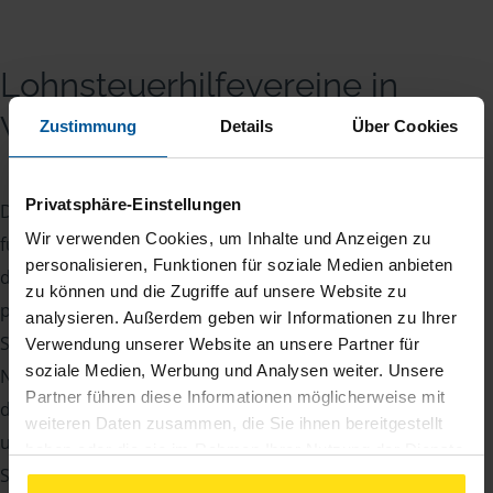
Lohnsteuerhilfevereine in
Wolfsburg
Zustimmung
Details
Über Cookies
Privatsphäre-Einstellungen
Die VLH ist in Wolfsburg Ihr kompetenter Partner
Wir verwenden Cookies, um Inhalte und Anzeigen zu
für Steuerfragen. Unsere Beratungsstellen sind
personalisieren, Funktionen für soziale Medien anbieten
darauf spezialisiert, Ihre Steuererklärung
zu können und die Zugriffe auf unsere Website zu
professionell und zuverlässig zu erstellen, während
analysieren. Außerdem geben wir Informationen zu Ihrer
Sie von einer umfassenden Betreuung profitieren.
Verwendung unserer Website an unsere Partner für
soziale Medien, Werbung und Analysen weiter. Unsere
Neben der Steuererklärung übernehmen wir auch
Partner führen diese Informationen möglicherweise mit
die gesamte Kommunikation mit dem Finanzamt
weiteren Daten zusammen, die Sie ihnen bereitgestellt
und prüfen Ihre individuellen
haben oder die sie im Rahmen Ihrer Nutzung der Dienste
Steuervergünstigungen. Unsere Experten stehen
gesammelt haben. Indem Sie auf Einverstanden klicken,