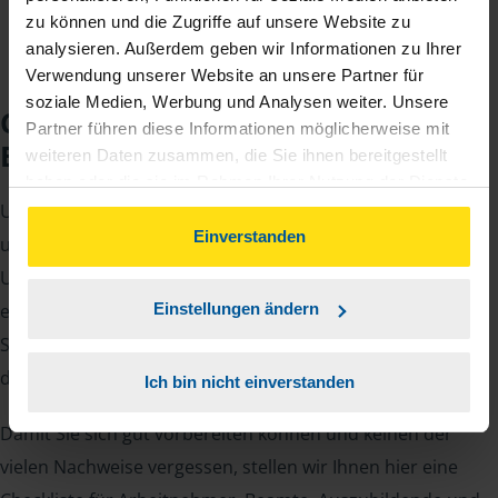
zu können und die Zugriffe auf unsere Website zu
analysieren. Außerdem geben wir Informationen zu Ihrer
Verwendung unserer Website an unsere Partner für
soziale Medien, Werbung und Analysen weiter. Unsere
Checkliste für Ihr
Partner führen diese Informationen möglicherweise mit
Beratungsgespräch
weiteren Daten zusammen, die Sie ihnen bereitgestellt
haben oder die sie im Rahmen Ihrer Nutzung der Dienste
Um Ihre Steuererklärung erstellen zu können, benötigen
gesammelt haben. Indem Sie auf Einverstanden klicken,
können Sie der Verwendung von Cookies, gemäß
Einverstanden
unsere Beraterinnen und Berater eine Reihe von
unserer
➔ Datenschutzrichtlinie
zustimmen.
Unterlagen von Ihnen. Dazu gehört beispielsweise die
elektronische Lohnsteuerbescheinigung, Ihre
Einstellungen ändern
Steueridentifikationsnummer, der Rentenbescheid oder
die Bescheinigung über das Kindergeld.
Ich bin nicht einverstanden
Damit Sie sich gut vorbereiten können und keinen der
vielen Nachweise vergessen, stellen wir Ihnen hier eine