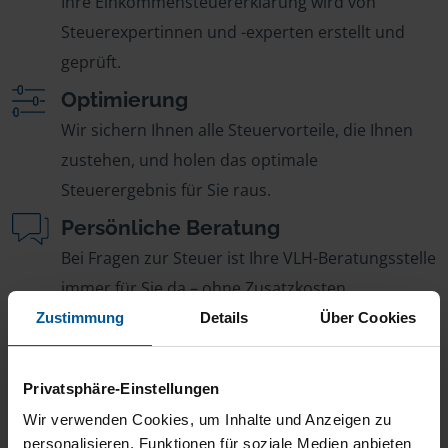
Ihre Einkommensteuererklärung wird von
Steuerexpertinnen und -experten erstellt und
geprüft.
Optimierung
Wir sichern Ihnen alle Steuervorteile, die Ihnen
zustehen, und holen das optimale
Steuerergebnis für Sie raus.
Persönliche Beratung
Bei Fragen zur Steuer ist Ihre VLH-Beratungsstelle
immer für Sie da – ohne Zusatzkosten.
Zustimmung
Details
Über Cookies
Fairer Beitrag
Sie zahlen für alle unsere Leistungen nur einen
jährlichen Mitgliedsbeitrag, der sich nach Ihren
Privatsphäre-Einstellungen
Jahreseinnahmen richtet.
Wir verwenden Cookies, um Inhalte und Anzeigen zu
personalisieren, Funktionen für soziale Medien anbieten