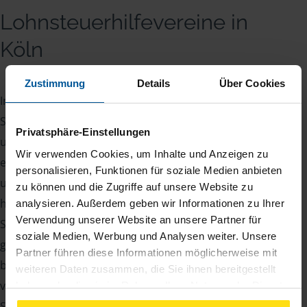
Lohnsteuerhilfevereine in
Köln
Zustimmung
Details
Über Cookies
In Köln bietet die VLH Ihnen umfassende
Steuerberatung, damit Sie sich keine Sorgen mehr
Privatsphäre-Einstellungen
um Ihre Steuererklärung machen müssen. Unsere
Wir verwenden Cookies, um Inhalte und Anzeigen zu
erfahrenen Steuerexperten stehen Ihnen zur Seite,
personalisieren, Funktionen für soziale Medien anbieten
um das Beste aus Ihrer Steuererklärung
zu können und die Zugriffe auf unsere Website zu
herauszuholen. Wir prüfen Ihre individuellen
analysieren. Außerdem geben wir Informationen zu Ihrer
Verwendung unserer Website an unsere Partner für
Steuervergünstigungen und übernehmen die
soziale Medien, Werbung und Analysen weiter. Unsere
gesamte Abwicklung mit dem Finanzamt. Zusätzlich
Partner führen diese Informationen möglicherweise mit
bieten wir eine kompetente Beratung zu
weiteren Daten zusammen, die Sie ihnen bereitgestellt
verschiedenen Steuerfragen, darunter
haben oder die sie im Rahmen Ihrer Nutzung der Dienste
gesammelt haben. Indem Sie auf Einverstanden klicken,
Steuerklassen, Abzüge bei Kindern, Riester-Rente