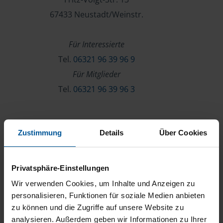
67433 Neustadt/Weinstr.
Für Interessierte
Tel.
06321 96 39 96 9
Für Mitglieder
Tel.
06321 96 39 96 3
Verein & Mitgliedschaft
Zustimmung
Details
Über Cookies
Über die VLH
Beratersuche
Privatsphäre-Einstellungen
Karriere
Wir verwenden Cookies, um Inhalte und Anzeigen zu
Presse
personalisieren, Funktionen für soziale Medien anbieten
zu können und die Zugriffe auf unsere Website zu
Kontakt
analysieren. Außerdem geben wir Informationen zu Ihrer