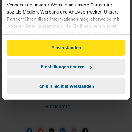
Informationen für Mitglieder
Verwendung unserer Website an unsere Partner für
soziale Medien, Werbung und Analysen weiter. Unsere
Partner führen diese Informationen möglicherweise mit
Schnelleinstiege
weiteren Daten zusammen, die Sie ihnen bereitgestellt
haben oder die sie im Rahmen Ihrer Nutzung der Dienste
Steuererklärung machen lassen
gesammelt haben. Indem Sie auf Einverstanden klicken,
Online-Steuererklärung
können Sie der Verwendung von Cookies, gemäß
Einverstanden
Unsere Steuerrechner
unserer
➔ Datenschutzrichtlinie
zustimmen.
Steuererklärung FAQ
Einstellungen ändern
Die erste Steuererklärung
Für Rentner
Ich bin nicht einverstanden
Für Azubis
Für Studierende
Für Beamte