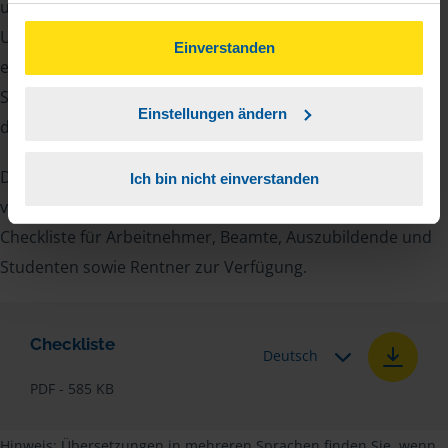
unsere Beraterinnen und Berater eine Reihe von
gesammelt haben. Indem Sie auf Einverstanden klicken,
Unterlagen von Ihnen. Dazu gehört beispielsweise die
können Sie der Verwendung von Cookies, gemäß
Einverstanden
elektronische Lohnsteuerbescheinigung, Ihre
unserer
➔ Datenschutzrichtlinie
zustimmen.
Steueridentifikationsnummer, der Rentenbescheid oder
Einstellungen ändern
die Bescheinigung über das Kindergeld.
Damit Sie sich gut vorbereiten können und keinen der
Ich bin nicht einverstanden
vielen Nachweise vergessen, stellen wir Ihnen hier eine
Checkliste für Arbeitnehmer, Beamte, Auszubildende und
Studenten sowie Rentner zur Verfügung.
Checkliste
Deutsch
PDF - 585 KB
Hinweis: Übersetzungen in mehreren Sprachen finden Sie, wenn