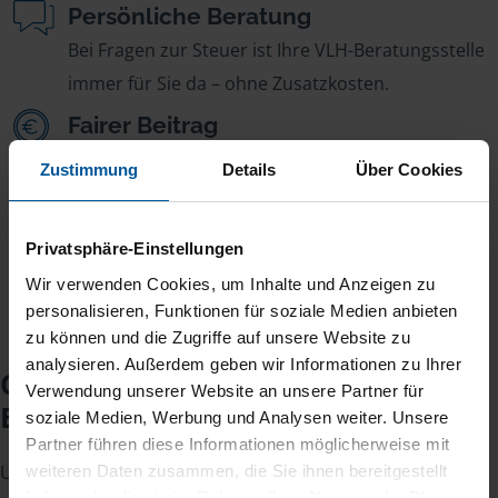
Persönliche Beratung
Bei Fragen zur Steuer ist Ihre VLH-Beratungsstelle
immer für Sie da – ohne Zusatzkosten.
Fairer Beitrag
Sie zahlen für alle unsere Leistungen nur einen
Zustimmung
Details
Über Cookies
jährlichen Mitgliedsbeitrag, der sich nach Ihren
Jahreseinnahmen richtet.
Privatsphäre-Einstellungen
Wir verwenden Cookies, um Inhalte und Anzeigen zu
personalisieren, Funktionen für soziale Medien anbieten
zu können und die Zugriffe auf unsere Website zu
analysieren. Außerdem geben wir Informationen zu Ihrer
Checkliste für Ihr
Verwendung unserer Website an unsere Partner für
Beratungsgespräch
soziale Medien, Werbung und Analysen weiter. Unsere
Partner führen diese Informationen möglicherweise mit
Um Ihre Steuererklärung erstellen zu können, benötigen
weiteren Daten zusammen, die Sie ihnen bereitgestellt
haben oder die sie im Rahmen Ihrer Nutzung der Dienste