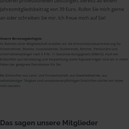
unseren professionellen Leistungen, bereits ab einem
Jahresmitgliedsbeitrag von 39 Euro. Rufen Sie mich gerne
an oder schreiben Sie mir. Ich freue mich auf Sie!
Unsere Beratungsbefugnis
Im Rahmen einer Mitgliedschaft erstellen wir die Einkommensteuererklärung für
Arbeitnehmer, Beamte, Auszubildende, Studierende, Rentner, Pensionäre und
Unterhaltsempfänger nach § 4 Nr. 11 Steuerberatungsgesetz (StBerG). Auch bei
Einkünften aus Vermietung und Verpachtung sowie Kapitalerträgen sind wir in vielen
Fällen der geeignete Dienstleister für Sie.
Bei Einkünften aus Land- und Forstwirtschaft, aus Gewerbebetrieb, aus
selbstständiger Tätigkeit und umsatzsteuerpflichtigen Einkünften dürfen wir leider
nicht beraten.
Das sagen unsere Mitglieder