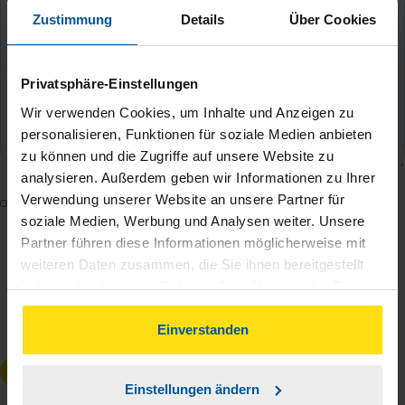
Zustimmung
Details
Über Cookies
Privatsphäre-Einstellungen
Wir verwenden Cookies, um Inhalte und Anzeigen zu
personalisieren, Funktionen für soziale Medien anbieten
zu können und die Zugriffe auf unsere Website zu
analysieren. Außerdem geben wir Informationen zu Ihrer
Verwendung unserer Website an unsere Partner für
Mit dem Absenden des Kontaktformulars erkläre ich
soziale Medien, Werbung und Analysen weiter. Unsere
mich damit einverstanden, dass meine Daten zur
Partner führen diese Informationen möglicherweise mit
Bearbeitung meines Anliegens sowie zur internen
weiteren Daten zusammen, die Sie ihnen bereitgestellt
Analyse der Zugriffsquelle verwendet werden.
haben oder die sie im Rahmen Ihrer Nutzung der Dienste
Die
Datenschutzbestimmungen
habe ich zur
gesammelt haben. Indem Sie auf Einverstanden klicken,
Kenntnis genommen.
*
können Sie der Verwendung von Cookies, gemäß
Einverstanden
unserer
➔ Datenschutzrichtlinie
zustimmen.
Anfrage absenden
Einstellungen ändern