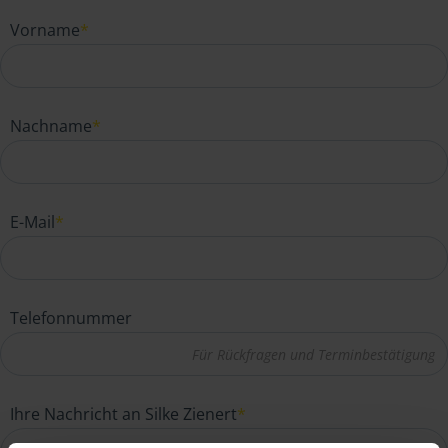
Vorname
*
Nachname
*
E-Mail
*
Telefonnummer
Ihre Nachricht an Silke Zienert
*