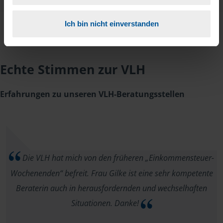
Ich bin nicht einverstanden
Echte Stimmen zur VLH
Erfahrungen zu unseren VLH-Beratungsstellen
Die VLH hat mich von den früheren „Einkommensteuer-
Wochenenden“ befreit. Frau Gilke ist eine sehr kompetente
Beraterin auch in herausfordernden und wechselhaften
Situationen. Danke!