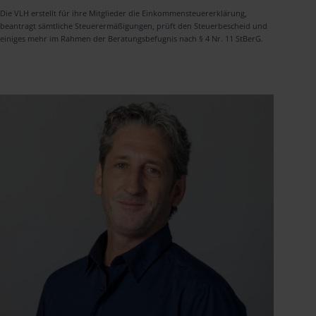
Die VLH erstellt für ihre Mitglieder die Einkommensteuererklärung,
beantragt sämtliche Steuerermäßigungen, prüft den Steuerbescheid und
einiges mehr im Rahmen der Beratungsbefugnis nach § 4 Nr. 11 StBerG.