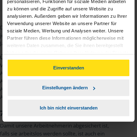
personalisieren, Funktionen für soziale Medien anbieten
mehr Kindern
zu können und die Zugriffe auf unsere Website zu
analysieren. Außerdem geben wir Informationen zu Ihrer
Verwendung unserer Website an unsere Partner für
Die genannten Abschläge gelten, solange alle
soziale Medien, Werbung und Analysen weiter. Unsere
jeweils zu berücksichtigenden Kinder unter 25
Partner führen diese Informationen möglicherweise mit
Jahre alt sind.
weiteren Daten zusammen, die Sie ihnen bereitgestellt
haben oder die sie im Rahmen Ihrer Nutzung der Dienste
Übrigens:
Nur im Bundesland Sachsen ist die
gesammelt haben. Indem Sie auf Einverstanden klicken,
Verteilung zwischen Arbeitgeber/innen und
können Sie der Verwendung von Cookies, gemäß
Einverstanden
Arbeitnehmer/innen anders –
unserer
➔ Datenschutzrichtlinie
zustimmen.
Arbeitnehmer/innen müssen hier einen höheren
Einstellungen ändern
Anteil zahlen als der Arbeitgeber bzw. die
Arbeitgeberin.
Ich bin nicht einverstanden
7. Arbeitslosenversicherung
Damit unsere Arbeitnehmerin abgesichert ist,
falls sie arbeitslos werden sollte, ist auch ein