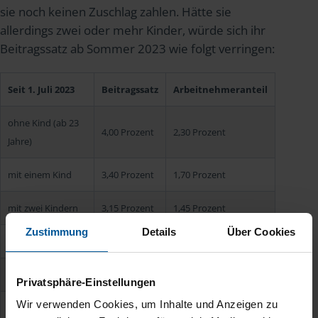
sie noch keinen Zuschlag zahlen. Hätte sie
allerdings zwei oder mehr Kinder, würde sich ihr
Beitragssatz ab Sommer 2023 wie folgt verringen:
Seit 1. Juli 2023
Beitragssatz
Arbeitnehmeranteil
ohne Kind (ab 23
4,00 Prozent
2,30 Prozent
Jahre)
mit einem Kind
3,40 Prozent
1,70 Prozent
mit zwei Kindern
3,15 Prozent
1,45 Prozent
Zustimmung
Details
Über Cookies
mit drei Kindern
2,90 Prozent
1,20 Prozent
mit vier Kindern
2,65 Prozent
0,95 Prozent
Privatsphäre-Einstellungen
Wir verwenden Cookies, um Inhalte und Anzeigen zu
mit fünf oder
2,40 Prozent
0,70 Prozent