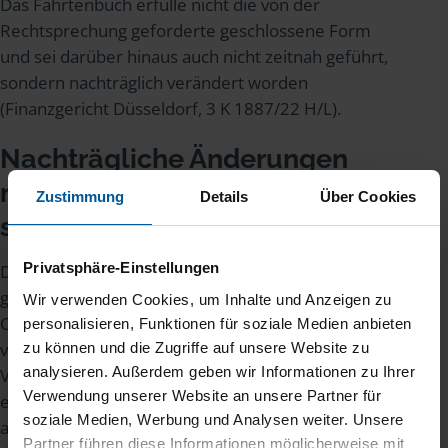
Das Fahrtenbuch erfülle nicht die von der
Rechtsprechung geforderte geschlossene Form
und sei darüber hinaus auch nicht zeitnah geführt,
sondern nachträglich verändert worden
(Finanzgericht Düsseldorf, 3 K 1887/22 H/L).
Nachträgliche Änderungen
müssen deutlich erkennbar
Zustimmung
Details
Über Cookies
sein
Privatsphäre-Einstellungen
Das Gericht erläuterte, wann eine äußere
geschlossene Form eines per
Wir verwenden Cookies, um Inhalte und Anzeigen zu
Computerprogramm erzeugten Fahrtenbuchs
personalisieren, Funktionen für soziale Medien anbieten
vorliegt. Nämlich nur dann, wenn nachträgliche
zu können und die Zugriffe auf unsere Website zu
analysieren. Außerdem geben wir Informationen zu Ihrer
Veränderungen an zu früheren Zeitpunkten
Verwendung unserer Website an unsere Partner für
eingegebenen Daten entweder technisch
soziale Medien, Werbung und Analysen weiter. Unsere
ausgeschlossen oder in der Datei selbst
Partner führen diese Informationen möglicherweise mit