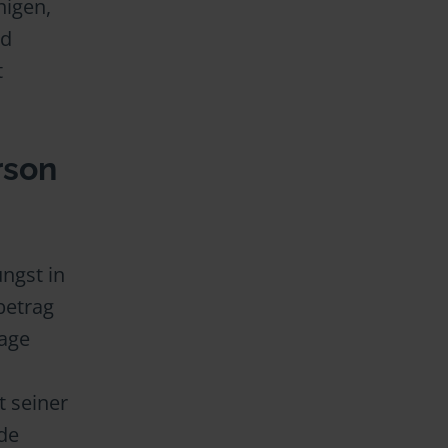
nigen,
ld
t
rson
ngst in
betrag
lage
 seiner
nde