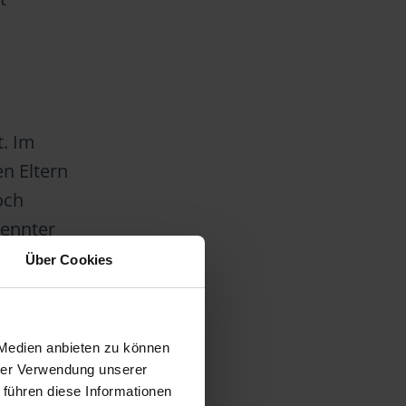
t. Im
n Eltern
och
rennter
einer
Über Cookies
 Medien anbieten zu können
hrer Verwendung unserer
 führen diese Informationen