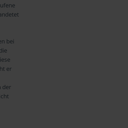
rufene
landetet
en bei
die
iese
ht er
n der
icht