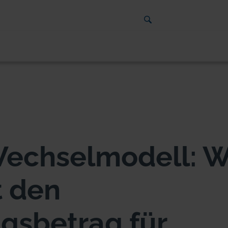
Wechselmodell: W
 den
gsbetrag für