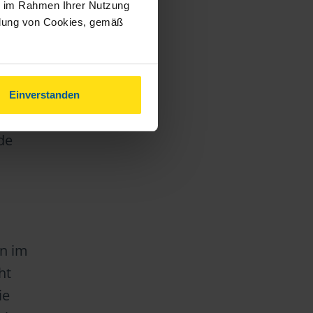
ie im Rahmen Ihrer Nutzung
ndung von Cookies, gemäß
tan lebt
hsene
n
nd eine
Einverstanden
betrag.
de
nn im
ht
ie