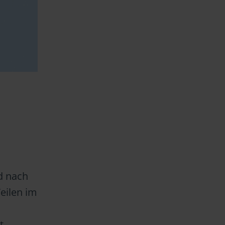
nd nach
eilen im
t