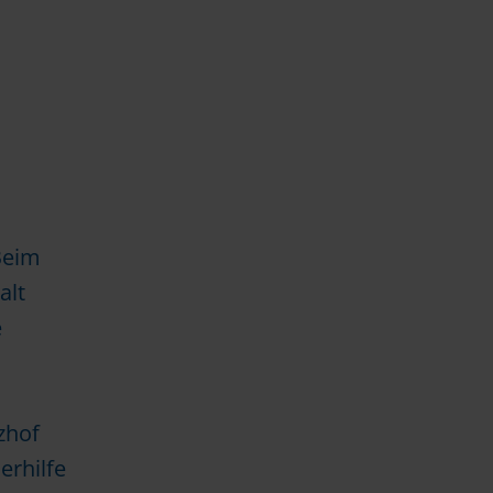
Beim
alt
e
zhof
erhilfe