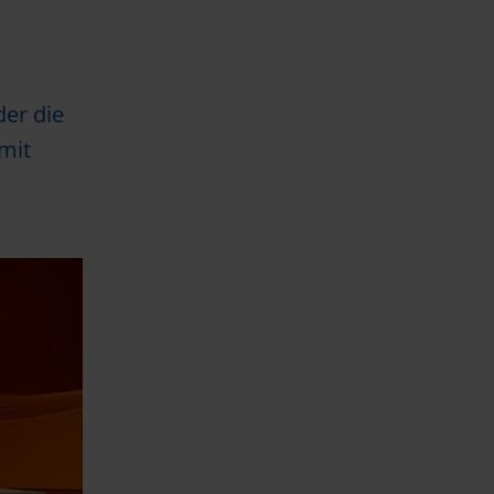
er die
 mit