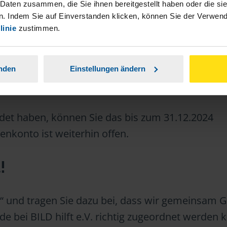
 Daten zusammen, die Sie ihnen bereitgestellt haben oder die s
. Indem Sie auf Einverstanden klicken, können Sie der Verwe
linie
zustimmen.
anden
Einstellungen ändern
ndet haben, können Sie das bis zum 31.12.2024
nkonto ist weiterhin offen.
!
lft“ und tragen Sie dazu bei, dass wir gemeinsam 
e bei BILD hilft e.V. richtig zugeordnet werden 