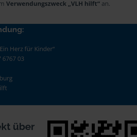
im
Verwendungszweck „VLH hilft“
an.
ndung:
„Ein Herz für Kinder“
 6767 03
burg
lft
ekt über