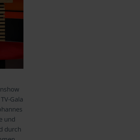
enshow
e TV-Gala
Johannes
le und
nd durch
ammen.