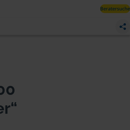
Beratersuche
00
er“