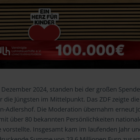
 Dezember 2024, standen bei der großen Spend
r die Jüngsten im Mittelpunkt. Das ZDF zeigte di
rlin-Adlershof. Die Moderation übernahm erneut 
mit über 80 bekannten Persönlichkeiten nationa
te vorstellte. Insgesamt kam im laufenden Jahr u
ndruckende Summe von 23,6 Millionen Euro zus