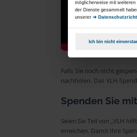
möglicherweise mit weiteren
der Dienste gesammelt haben
unserer
➔ Datenschutzricht
Ich bin nicht einverst
Falls Sie noch nicht gespe
nachholen. Das VLH-Spende
Spenden Sie mit
Seien Sie Teil von „VLH hi
erreichen. Damit Ihre Spend