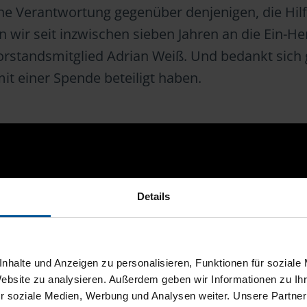
ne Verantwortung gegenüber denjenigen, die Hil
wir seit inzwischen sieben Jahren an die Ein-Her
orstandsmitglied Adrian Weiß. Und bedankt sich
 mit einer Spende beteiligt haben.
Details
nhalte und Anzeigen zu personalisieren, Funktionen für soziale
Website zu analysieren. Außerdem geben wir Informationen zu I
r soziale Medien, Werbung und Analysen weiter. Unsere Partner