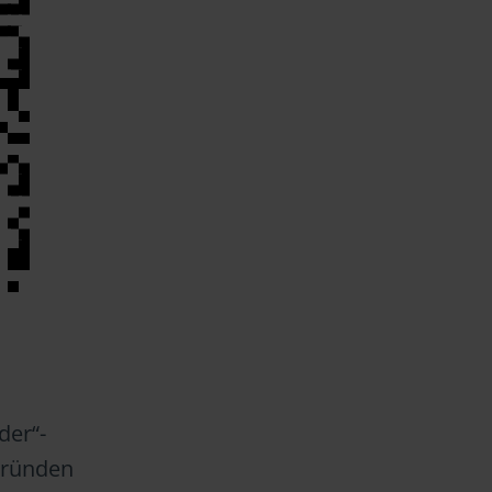
der“-
Gründen