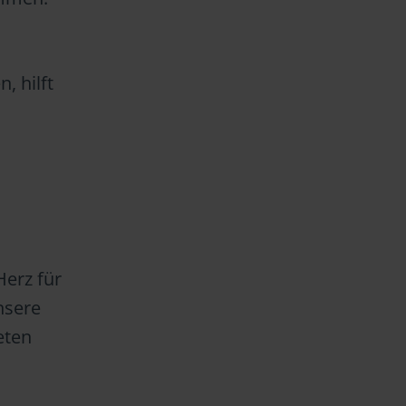
, hilft
Herz für
nsere
eten