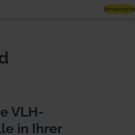
Beratersuche
nd
ne VLH-
e in Ihrer