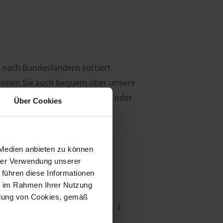
n nach Bundesländern sortiert.
können Sie auch bequem über unsere
 das Suchfeld einfach Ihren Ort oder
Über Cookies
 Medien anbieten zu können
hrer Verwendung unserer
 führen diese Informationen
ie im Rahmen Ihrer Nutzung
Berlin
Brandenburg
ndung von Cookies, gemäß
Mecklenburg-Vorpommern
len
Rheinland-Pfalz