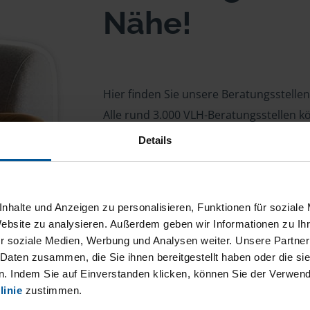
Nähe!
Hier finden Sie unsere Beratungsstelle
Alle rund 3.000 VLH-Beratungsstellen 
Beratersuche
finden. Geben Sie dort in
Details
Ihre PLZ ein.
nhalte und Anzeigen zu personalisieren, Funktionen für soziale
Alle Bundesländer:
Website zu analysieren. Außerdem geben wir Informationen zu I
r soziale Medien, Werbung und Analysen weiter. Unsere Partner
 Daten zusammen, die Sie ihnen bereitgestellt haben oder die s
Baden-Württemberg
Bayern
. Indem Sie auf Einverstanden klicken, können Sie der Verwe
Bremen
Hamburg
Hessen
linie
zustimmen.
Niedersachsen
Nordrhein-Westfa