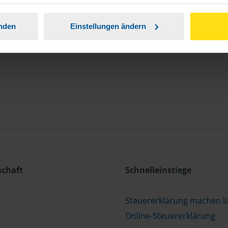
Saarland
Sachsen
Sachsen-A
anden
Einstellungen ändern
Thüringen
schaft
Schnelleinstiege
Steuererklärung machen l
Online-Steuererklärung