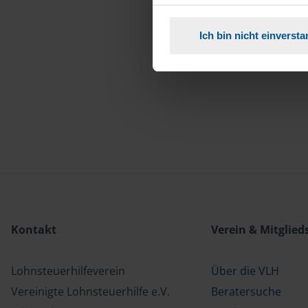
Ich bin nicht einverst
Kontakt
Verein & Mitglied
Lohnsteuerhilfeverein
Über die VLH
Vereinigte Lohnsteuerhilfe e.V.
Beratersuche