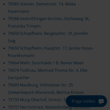
79585 Steinen, Siemensstr. 14, Maika
Feuermann
79588 Istein/Efringen-Kirchen, Dichleweg 36,
Franziska Trimpin
79650 Schopfheim, Bergkopfstr. 29, Jennifer
Salg
79650 Schopfheim, Hauptstr. 17, Jamila Hasas-
Pourkhomami
79664 Wehr, Sonnhalde 1 B, Reiner Maier
79674 Todtnau, Meinrad-Thoma-Str. 4, Elke
Gerspacher
79689 Maulburg, Höllsteiner Str. 25
(Gewerbepark Wiesental), Bettina Krause
79730 Murg-Oberhof, Ortsstr. 5, Hartmut App
Frage stellen
79737 Herrischried, Mattenhofweg 12, Dieter