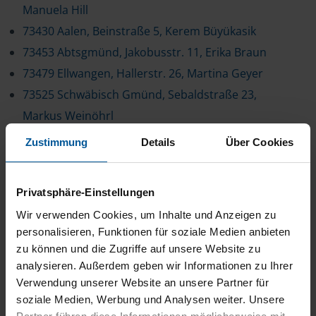
Manuela Hill
73430 Aalen, Beinstraße 5, Kerem Büyükasik
73453 Abtsgmünd, Jakobusstr. 11, Erika Braun
73479 Ellwangen, Hallerstr. 26, Martina Geyer
73525 Schwäbisch Gmünd, Sebaldstraße 23,
Markus Weinöhrl
73525 Schwäbisch Gmünd, Stuttgarter Str. 3,
Zustimmung
Details
Über Cookies
Gülsün Akcinar
73553 Alfdorf, Hauptstr. 22, Ulrike Reinelt
Privatsphäre-Einstellungen
73614 Schorndorf, Vorstadtstr. 61-67, Renate
Wir verwenden Cookies, um Inhalte und Anzeigen zu
Roth
personalisieren, Funktionen für soziale Medien anbieten
73614 Schorndorf, Vorstadtstr. 61-67, Claus
zu können und die Zugriffe auf unsere Website zu
Gansloser
analysieren. Außerdem geben wir Informationen zu Ihrer
Verwendung unserer Website an unsere Partner für
73760 Ostfildern-Ruit, Brunnwiesenstr. 9, Heike
soziale Medien, Werbung und Analysen weiter. Unsere
Merz