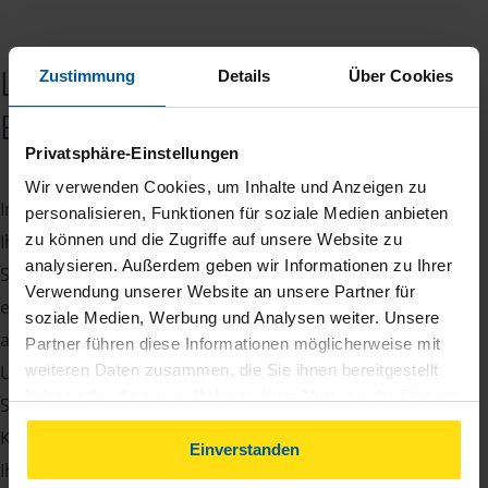
Lohnsteuerhilfevereine in
Zustimmung
Details
Über Cookies
Buchholz
Privatsphäre-Einstellungen
Wir verwenden Cookies, um Inhalte und Anzeigen zu
In Buchholz sind wir von der VLH stolz darauf,
personalisieren, Funktionen für soziale Medien anbieten
Ihnen einen umfassenden Service rund um Ihre
zu können und die Zugriffe auf unsere Website zu
analysieren. Außerdem geben wir Informationen zu Ihrer
Steuererklärung zu bieten. Unser Team aus
Verwendung unserer Website an unsere Partner für
erfahrenen VLH-Beratern und Beraterinnenn
soziale Medien, Werbung und Analysen weiter. Unsere
arbeitet daran, Ihnen die bestmögliche
Partner führen diese Informationen möglicherweise mit
Unterstützung zu bieten, sei es bei der
weiteren Daten zusammen, die Sie ihnen bereitgestellt
haben oder die sie im Rahmen Ihrer Nutzung der Dienste
Steuererklärung, der Steuerklassenwahl oder der
gesammelt haben. Indem Sie auf Einverstanden klicken,
Kommunikation mit dem Finanzamt. Während wir
können Sie der Verwendung von Cookies, gemäß
Einverstanden
Ihre Steuern regeln, können Sie die
unserer
➔ Datenschutzrichtlinie
zustimmen.