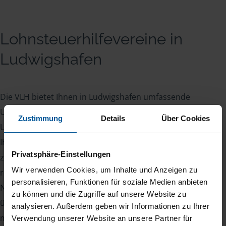
Lohnsteuerhilfevereine in
Ludwigshafen
Die VLH bietet Ihnen in Ludwigshafen umfassende
Unterstützung bei all Ihren Steuerangelegenheiten.
Zustimmung
Details
Über Cookies
Unsere Steuerexperten stehen Ihnen zur Seite, um
Ihre Steuererklärung professionell und zuverlässig
Privatsphäre-Einstellungen
zu erstellen. Dabei stellen wir sicher, dass alle
Wir verwenden Cookies, um Inhalte und Anzeigen zu
relevanten Steuervorteile für Sie genutzt werden.
personalisieren, Funktionen für soziale Medien anbieten
Neben der Erstellung Ihrer Steuererklärung
zu können und die Zugriffe auf unsere Website zu
übernehmen wir auch die gesamte Kommunikation
analysieren. Außerdem geben wir Informationen zu Ihrer
mit dem Finanzamt. Unsere Leistungen umfassen
Verwendung unserer Website an unsere Partner für