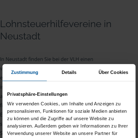
Lohnsteuerhilfevereine in
Neustadt
In Neustadt finden Sie bei der VLH einen
verlässlichen Partner für Ihre Steuerfragen. Unsere
Zustimmung
Details
Über Cookies
erfahrenen Berater nehmen sich die Zeit, um Ihre
individuelle steuerliche Situation genau zu
Privatsphäre-Einstellungen
analysieren und die besten Lösungen für Sie zu
Wir verwenden Cookies, um Inhalte und Anzeigen zu
finden. Wir unterstützen Sie nicht nur bei der
personalisieren, Funktionen für soziale Medien anbieten
Erstellung Ihrer Einkommensteuererklärung,
zu können und die Zugriffe auf unsere Website zu
sondern prüfen auch alle möglichen
analysieren. Außerdem geben wir Informationen zu Ihrer
Steuervergünstigungen, die Ihnen zustehen
Verwendung unserer Website an unsere Partner für