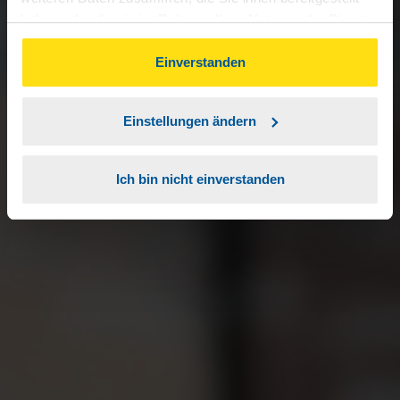
haben oder die sie im Rahmen Ihrer Nutzung der Dienste
gesammelt haben. Indem Sie auf Einverstanden klicken,
können Sie der Verwendung von Cookies, gemäß
Einverstanden
unserer
➔ Datenschutzrichtlinie
zustimmen.
Einstellungen ändern
Ich bin nicht einverstanden