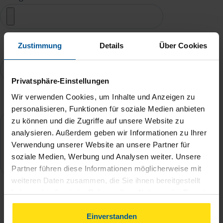
Zustimmung
Details
Über Cookies
Weitere Dokumente
Privatsphäre-Einstellungen
Wir verwenden Cookies, um Inhalte und Anzeigen zu
Ihre Nachricht
personalisieren, Funktionen für soziale Medien anbieten
zu können und die Zugriffe auf unsere Website zu
analysieren. Außerdem geben wir Informationen zu Ihrer
Verwendung unserer Website an unsere Partner für
soziale Medien, Werbung und Analysen weiter. Unsere
Partner führen diese Informationen möglicherweise mit
weiteren Daten zusammen, die Sie ihnen bereitgestellt
haben oder die sie im Rahmen Ihrer Nutzung der Dienste
Ich willige ein, dass meine
gesammelt haben. Indem Sie auf Einverstanden klicken,
personenbezogenen Daten zum Zweck
können Sie der Verwendung von Cookies, gemäß
Einverstanden