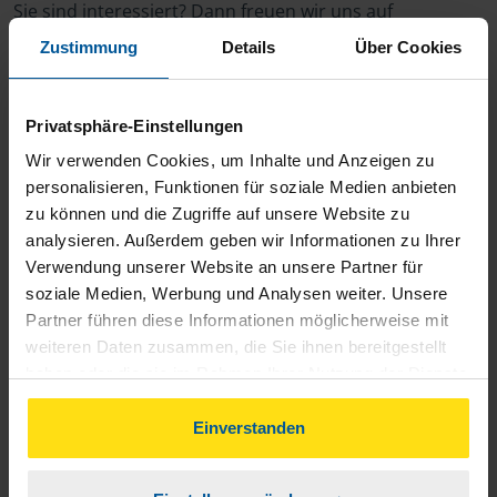
Sie sind interessiert? Dann freuen wir uns auf
Ihre vollständigen Bewerbungsunterlagen! Bitte
Zustimmung
Details
Über Cookies
klicken Sie unten auf den Button "Jetzt
bewerben", um zum Bewerbungsformular zu
Privatsphäre-Einstellungen
gelangen.
Wir verwenden Cookies, um Inhalte und Anzeigen zu
personalisieren, Funktionen für soziale Medien anbieten
Wenn Sie Ihre Bewerbung nicht über unser
zu können und die Zugriffe auf unsere Website zu
Online-Formular, sondern per Post oder über
analysieren. Außerdem geben wir Informationen zu Ihrer
Ihren eigenen E-Mail-Account einreichen
Verwendung unserer Website an unsere Partner für
soziale Medien, Werbung und Analysen weiter. Unsere
möchten, geben Sie bitte die
Kennziffer BSt -
Partner führen diese Informationen möglicherweise mit
#183
an. Ihr/e Ansprechpartner/in ist Michelle
weiteren Daten zusammen, die Sie ihnen bereitgestellt
Ranft.
haben oder die sie im Rahmen Ihrer Nutzung der Dienste
gesammelt haben. Indem Sie auf Einverstanden klicken,
Sie können Ihre Bewerbungsunterlagen direkt
können Sie der Verwendung von Cookies, gemäß
Einverstanden
per E-Mail an Michelle Ranft unter
unserer
➔ Datenschutzrichtlinie
zustimmen.
michelle.ranft@vlh.de
senden.