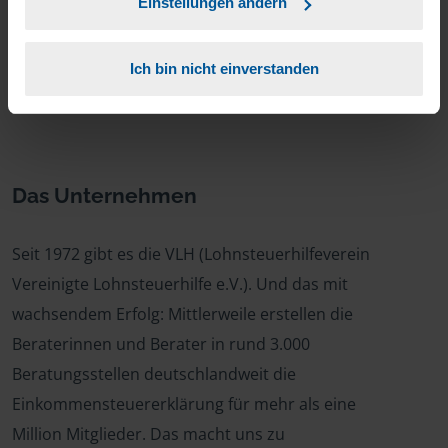
Einstellungen ändern
Weitere Informationen zur Beratungsstelle
Ich bin nicht einverstanden
finden Sie auf der
Homepage der
Beratungsstelle
.
Das Unternehmen
Seit 1972 gibt es die VLH (Lohnsteuerhilfeverein
Vereinigte Lohnsteuerhilfe e.V.). Und das mit
wachsendem Erfolg: Mittlerweile erstellen die
Beraterinnen und Berater in rund 3.000
Beratungsstellen deutschlandweit die
Einkommensteuererklärung für mehr als eine
Million Mitglieder. Das macht uns zu