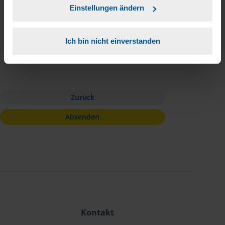
Einstellungen ändern
ich zur Kenntnis genommen und
stimme dem beschriebenen Umgang
Ich bin nicht einverstanden
mit meinen Daten zu. Die Einwilligung
kann ich jederzeit widerrufen.
*
Zurück
Absenden
Kontakt