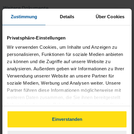
Weitere Dokumente
Zustimmung
Details
Über Cookies
Privatsphäre-Einstellungen
Ihre Nachricht
Wir verwenden Cookies, um Inhalte und Anzeigen zu
personalisieren, Funktionen für soziale Medien anbieten
zu können und die Zugriffe auf unsere Website zu
analysieren. Außerdem geben wir Informationen zu Ihrer
Verwendung unserer Website an unsere Partner für
soziale Medien, Werbung und Analysen weiter. Unsere
Partner führen diese Informationen möglicherweise mit
Ich willige ein, dass meine
weiteren Daten zusammen, die Sie ihnen bereitgestellt
haben oder die sie im Rahmen Ihrer Nutzung der Dienste
personenbezogenen Daten zum Zweck
gesammelt haben. Indem Sie auf Einverstanden klicken,
des Bewerbungsverfahrens gespeichert
können Sie der Verwendung von Cookies, gemäß
Einverstanden
und verarbeitet werden. Die
unserer
➔ Datenschutzrichtlinie
zustimmen.
Datenschutzhinweise
der VLH habe