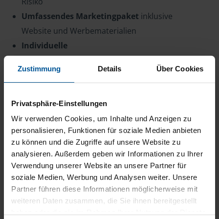
Risiko
Umfassendes Marketingpaket
inklusive
Website und Werbematerialien
Individuelle
Weiterbildungsmöglichkeiten
– fachlich
Zustimmung
Details
Über Cookies
stets auf dem neuesten Stand
Eigene Beratungsstelle nach
Ihren
Vorstellungen
weiterentwickeln
Privatsphäre-Einstellungen
Wir verwenden Cookies, um Inhalte und Anzeigen zu
Ihre Karriere. Ihre Freiheit. Ihre Zukunft – mit
personalisieren, Funktionen für soziale Medien anbieten
der VLH!
zu können und die Zugriffe auf unsere Website zu
analysieren. Außerdem geben wir Informationen zu Ihrer
Verwendung unserer Website an unsere Partner für
Gestalten Sie Ihre Zukunft mit der VLH!
soziale Medien, Werbung und Analysen weiter. Unsere
Partner führen diese Informationen möglicherweise mit
Bewerbung über den
„Jetzt bewerben“-Button
weiteren Daten zusammen, die Sie ihnen bereitgestellt
oder gerne an
karriere@vlh.de
.
haben oder die sie im Rahmen Ihrer Nutzung der Dienste