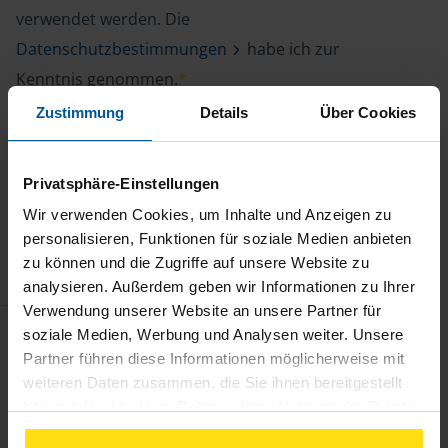
verwendet werden. Die
Datenschutzbestimmungen
habe ich zur
Kenntnis genommen.
*
Zustimmung
Details
Über Cookies
Privatsphäre-Einstellungen
*
Pflichtfeld
Wir verwenden Cookies, um Inhalte und Anzeigen zu
personalisieren, Funktionen für soziale Medien anbieten
zu können und die Zugriffe auf unsere Website zu
analysieren. Außerdem geben wir Informationen zu Ihrer
Verwendung unserer Website an unsere Partner für
soziale Medien, Werbung und Analysen weiter. Unsere
Partner führen diese Informationen möglicherweise mit
weiteren Daten zusammen, die Sie ihnen bereitgestellt
Kontakt
haben oder die sie im Rahmen Ihrer Nutzung der Dienste
gesammelt haben. Indem Sie auf Einverstanden klicken,
Lohnsteuerhilfeverein