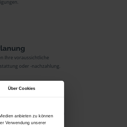
igungen.
Planung
n Ihre voraussichtliche
stattung oder -nachzahlung.
Über Cookies
 Partner
 vertreten wir Sie sogar vor dem
 Medien anbieten zu können
.
hrer Verwendung unserer