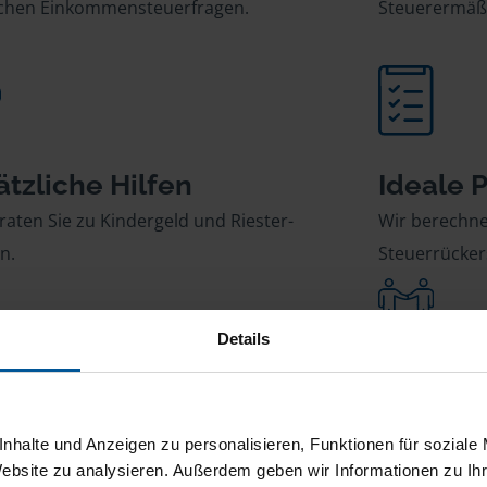
ichen Einkommensteuerfragen.
Steuerermäß
ätzliche Hilfen
Ideale 
raten Sie zu Kindergeld und Riester-
Wir berechne
n.
Steuerrücker
Details
essfreie Abwicklung
Starker
ernehmen für Sie die komplette
Im Streitfall
nhalte und Anzeigen zu personalisieren, Funktionen für soziale
nikation mit dem Finanzamt.
Finanzgericht
Website zu analysieren. Außerdem geben wir Informationen zu I