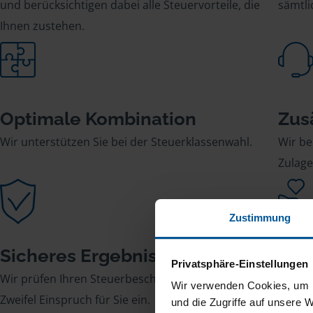
und berücksichtigen dabei alle Steuervorteile, die
sämtl
Ihnen zustehen.
Optimale Kombination
Zus
Wir unterstützen Sie bei der Steuerklassenwahl.
Wir be
Zulage
Zustimmung
Sicheres Ergebnis
Str
Privatsphäre-Einstellungen
Wir prüfen Ihren Steuerbescheid und legen im
Wir üb
Wir verwenden Cookies, um I
Zweifel Einspruch für Sie ein.
Kommu
und die Zugriffe auf unsere 