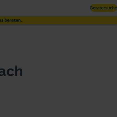
Beratersuche
ns beraten.
bach