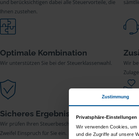
und berücksichtigen dabei alle Steuervorteile, die
sämtl
Ihnen zustehen.
Optimale Kombination
Zus
Wir unterstützen Sie bei der Steuerklassenwahl.
Wir be
Zulage
Zustimmung
Sicheres Ergebnis
Str
Privatsphäre-Einstellungen
Wir prüfen Ihren Steuerbescheid und legen im
Wir üb
Wir verwenden Cookies, um I
Zweifel Einspruch für Sie ein.
Kommu
und die Zugriffe auf unsere 