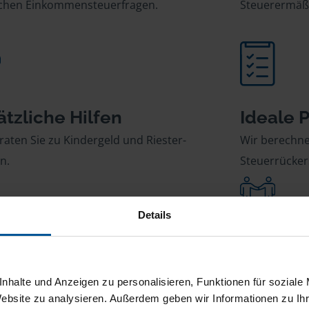
ichen Einkommensteuerfragen.
Steuerermäß
ätzliche Hilfen
Ideale 
raten Sie zu Kindergeld und Riester-
Wir berechne
n.
Steuerrücker
Details
essfreie Abwicklung
Starker
ernehmen für Sie die komplette
Im Streitfall
nhalte und Anzeigen zu personalisieren, Funktionen für soziale
nikation mit dem Finanzamt.
Finanzgericht
Website zu analysieren. Außerdem geben wir Informationen zu I