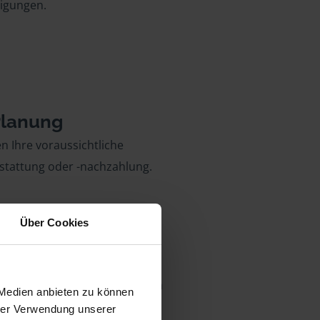
igungen.
Planung
n Ihre voraussichtliche
stattung oder -nachzahlung.
Über Cookies
 Partner
 vertreten wir Sie sogar vor dem
 Medien anbieten zu können
.
hrer Verwendung unserer