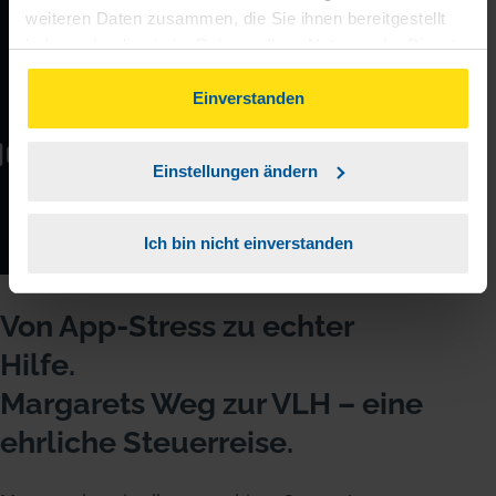
weiteren Daten zusammen, die Sie ihnen bereitgestellt
haben oder die sie im Rahmen Ihrer Nutzung der Dienste
gesammelt haben. Indem Sie auf Einverstanden klicken,
können Sie der Verwendung von Cookies, gemäß
Einverstanden
unserer
➔ Datenschutzrichtlinie
zustimmen.
Einstellungen ändern
Ich bin nicht einverstanden
Von App-Stress zu echter
Hilfe.
Margarets Weg zur VLH – eine
ehrliche Steuerreise.