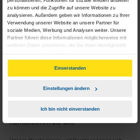
personalisieren, Funktionen für soziale Medien anbieten
zu können und die Zugriffe auf unsere Website zu
Beitrag teilen
analysieren. Außerdem geben wir Informationen zu Ihrer
Verwendung unserer Website an unsere Partner für
soziale Medien, Werbung und Analysen weiter. Unsere
Partner führen diese Informationen möglicherweise mit
weiteren Daten zusammen, die Sie ihnen bereitgestellt
haben oder die sie im Rahmen Ihrer Nutzung der Dienste
gesammelt haben. Indem Sie auf Einverstanden klicken,
können Sie der Verwendung von Cookies, gemäß
Einverstanden
unserer
➔ Datenschutzrichtlinie
zustimmen.
Einstellungen ändern
Sie haben Fragen?
Ich bin nicht einverstanden
Kontaktieren Sie uns