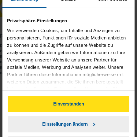
Privatsphäre-Einstellungen
Wir verwenden Cookies, um Inhalte und Anzeigen zu
Redaktion
personalisieren, Funktionen für soziale Medien anbieten
zu können und die Zugriffe auf unsere Website zu
Dies ist ein redaktioneller Text des
Redaktionsteams
der VLH. Es erfolgt
keine Beratung zu Themen, die außerhalb der steuerlichen
analysieren. Außerdem geben wir Informationen zu Ihrer
Beratungsbefugnis eines Lohnsteuerhilfevereins liegen. Eine
Verwendung unserer Website an unsere Partner für
Beratungsleistung im konkreten Einzelfall kann nur im Rahmen der
soziale Medien, Werbung und Analysen weiter. Unsere
Begründung einer Mitgliedschaft und ausschließlich innerhalb der
Beratungsbefugnis nach § 4 Nr. 11 StBerG erfolgen.
Partner führen diese Informationen möglicherweise mit
weiteren Daten zusammen, die Sie ihnen bereitgestellt
Beitrag teilen
haben oder die sie im Rahmen Ihrer Nutzung der Dienste
gesammelt haben. Indem Sie auf Einverstanden klicken,
können Sie der Verwendung von Cookies, gemäß
Einverstanden
unserer
➔ Datenschutzrichtlinie
zustimmen.
Einstellungen ändern