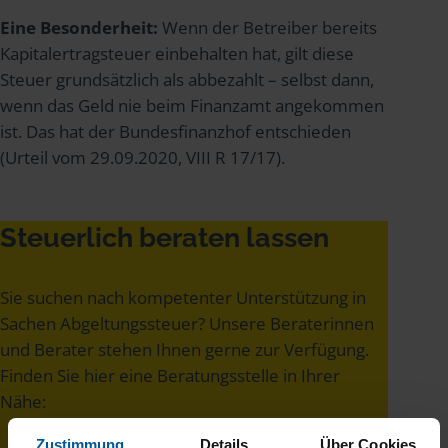
Eine Besonderheit:
Wenn der Betreiber bereits
Kapitalertragsteuer einbehalten hat, gilt diese
Steuer grundsätzlich als abbezahlt – selbst dann,
wenn das Geld nie beim Finanzamt angekommen
ist. Das hat der Bundesfinanzhof entschieden
(Urteil vom 29.09.2020, VIII R 17/17).
Steuerlich beraten lassen
Sie suchen nach kompetenter Unterstützung in
Sachen Abgeltungssteuer? Unsere Beraterinnen
und Berater stehen Ihnen gerne zur Verfügung.
Finden Sie hier eine Beratungsstelle in Ihrer
Nähe:
Zustimmung
Details
Über Cookies