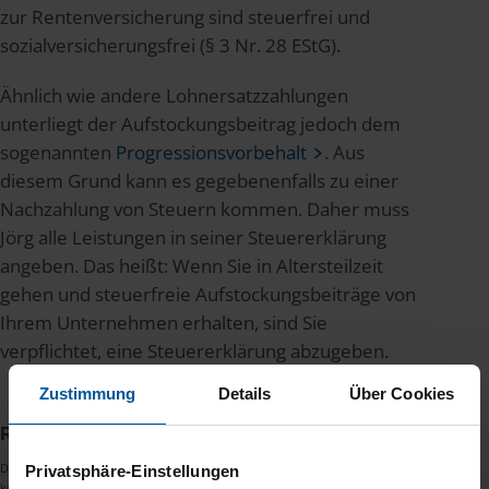
zur Rentenversicherung sind steuerfrei und
sozialversicherungsfrei (§ 3 Nr. 28 EStG).
Ähnlich wie andere Lohnersatzzahlungen
unterliegt der Aufstockungsbeitrag jedoch dem
sogenannten
Progressionsvorbehalt
. Aus
diesem Grund kann es gegebenenfalls zu einer
Nachzahlung von Steuern kommen. Daher muss
Jörg alle Leistungen in seiner Steuererklärung
angeben. Das heißt: Wenn Sie in Altersteilzeit
gehen und steuerfreie Aufstockungsbeiträge von
Ihrem Unternehmen erhalten, sind Sie
verpflichtet, eine Steuererklärung abzugeben.
Zustimmung
Details
Über Cookies
Redaktion
Dies ist ein redaktioneller Text des
Redaktionsteams
der VLH. Es erfolgt
Privatsphäre-Einstellungen
keine Beratung zu Themen, die außerhalb der steuerlichen