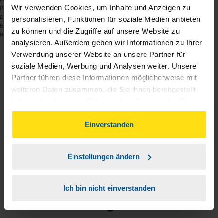
Wir verwenden Cookies, um Inhalte und Anzeigen zu
Beratungsbefugnis eines Lohnsteuerhilfevereins liegen. Eine
Beratungsleistung im konkreten Einzelfall kann nur im Rahmen der
personalisieren, Funktionen für soziale Medien anbieten
Begründung einer Mitgliedschaft und ausschließlich innerhalb der
zu können und die Zugriffe auf unsere Website zu
Beratungsbefugnis nach § 4 Nr. 11 StBerG erfolgen.
analysieren. Außerdem geben wir Informationen zu Ihrer
Verwendung unserer Website an unsere Partner für
Beitrag teilen
soziale Medien, Werbung und Analysen weiter. Unsere
Partner führen diese Informationen möglicherweise mit
weiteren Daten zusammen, die Sie ihnen bereitgestellt
haben oder die sie im Rahmen Ihrer Nutzung der Dienste
gesammelt haben. Indem Sie auf Einverstanden klicken,
können Sie der Verwendung von Cookies, gemäß
Einverstanden
unserer
➔ Datenschutzrichtlinie
zustimmen.
Einstellungen ändern
Ich bin nicht einverstanden
Sie haben Fragen?