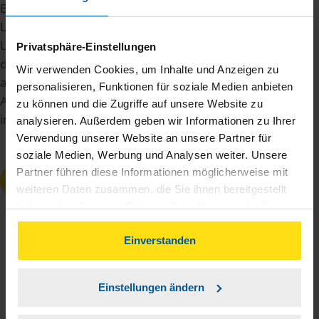
Beziehen Sie Lohnersatzleistungen aus einem
Land der Europäischen Union (EU), Island,
Liechtenstein, Norwegen oder der Schweiz, sind
Privatsphäre-Einstellungen
diese in Deutschland steuerfrei. Sie unterliegen
Wir verwenden Cookies, um Inhalte und Anzeigen zu
aber auch dem Progressionsvorbehalt. Das heißt:
personalisieren, Funktionen für soziale Medien anbieten
Ab 410 Euro müssen Sie die Lohnersatzleistungen
zu können und die Zugriffe auf unsere Website zu
in Ihre
Steuererklärung
eintragen.
analysieren. Außerdem geben wir Informationen zu Ihrer
Verwendung unserer Website an unsere Partner für
soziale Medien, Werbung und Analysen weiter. Unsere
Partner führen diese Informationen möglicherweise mit
ÜBRIGENS:
weiteren Daten zusammen, die Sie ihnen bereitgestellt
haben oder die sie im Rahmen Ihrer Nutzung der Dienste
Die Steuerfreiheit gilt seit 29. Februar
gesammelt haben. Indem Sie auf Einverstanden klicken,
2012. Davor waren
können Sie der Verwendung von Cookies, gemäß
Einverstanden
Einkommensersatzleistungen aus dem
unserer
➔ Datenschutzrichtlinie
zustimmen.
Ausland steuerpflichtig.
Sie sind unsicher, ob und wo Sie Ihre
Einstellungen ändern
Lohnersatzleistung eintragen müssen?