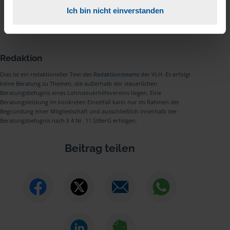
Unsere
Berater/innen
machen Ihnen
Ich bin nicht einverstanden
die Steuererklärung.
Redaktion
Dies ist ein redaktioneller Text des
Redaktionsteams
der VLH. Es erfolgt
keine Beratung zu Themen, die außerhalb der steuerlichen
Beratungsbefugnis eines Lohnsteuerhilfevereins liegen. Eine
Beratungsleistung im konkreten Einzelfall kann nur im Rahmen der
Begründung einer Mitgliedschaft und ausschließlich innerhalb der
Beratungsbefugnis nach § 4 Nr. 11 StBerG erfolgen.
Beitrag teilen