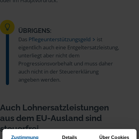
oder im Hauptvordruck.
ÜBRIGENS:
Das
Pflegeunterstützungsgeld
ist
eigentlich auch eine Entgeltersatzleistung,
unterliegt aber nicht dem
Progressionsvorbehalt und muss daher
auch nicht in der Steuererklärung
angeben werden.
Auch Lohnersatzleistungen
aus dem EU-Ausland sind
steuerfrei
Zustimmung
Details
Über Cookies