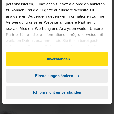
personalisieren, Funktionen für soziale Medien anbieten
Unsere Beraterinnen und Berater kennen sich
zu können und die Zugriffe auf unsere Website zu
mit allen Fragen rund um die
analysieren. Außerdem geben wir Informationen zu Ihrer
Einkommensteuererklärung aus. Sie helfen
Verwendung unserer Website an unsere Partner für
Ihnen, das beste Ergebnis herauszuholen.
soziale Medien, Werbung und Analysen weiter. Unsere
Partner führen diese Informationen möglicherweise mit
Einfach eine Beratungsstelle in Ihrer Nähe
weiteren Daten zusammen, die Sie ihnen bereitgestellt
aussuchen und Termin vereinbaren.
haben oder die sie im Rahmen Ihrer Nutzung der Dienste
gesammelt haben. Indem Sie auf Einverstanden klicken,
Ort oder PLZ
können Sie der Verwendung von Cookies, gemäß
Einverstanden
unserer
➔ Datenschutzrichtlinie
zustimmen.
Einstellungen ändern
Ich bin nicht einverstanden