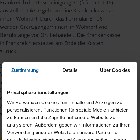
Frankreich die Bescheinigung S1 (früher E 106)
ausstellen. Diese geht an eine Krankenkasse an
ihrem Wohnort. Durch das Formular E 106
werden Grenzgänger/innen im Wohnort wie
Berufstätige vor Ort behandelt. Die Krankenkasse
in Frankreich erstattet am Ende die Kosten
zurück.
Seit Juli 2023 gibt allerdings eine Besonderheit:
Zustimmung
Details
Über Cookies
Wer 50 Prozent oder mehr im Home-Office
arbeitet, wechselt in das
Sozialversicherungssystem des Wohnlandes. In
Privatsphäre-Einstellungen
diesem Fall stellen Sie als Arbeitgeber/in den
Wir verwenden Cookies, um Inhalte und Anzeigen zu
Antrag auf eine A1-Bescheinigung bei der
personalisieren, Funktionen für soziale Medien anbieten
zuständigen Stelle in Deutschland.
zu können und die Zugriffe auf unsere Website zu
analysieren. Außerdem geben wir Informationen zu Ihrer
Verwendung unserer Website an unsere Partner für
soziale Medien, Werbung und Analysen weiter. Unsere