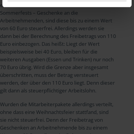
einer Weihnachtsfeier – oder auch während eines
Sommerfests – Geschenke an die
Arbeitnehmenden, sind diese bis zu einem Wert
von 60 Euro steuerfrei. Allerdings werden sie
dann bei der Berechnung des Freibetrags von 110
Euro einbezogen. Das heißt: Liegt der Wert
beispielsweise bei 40 Euro, bleiben für die
weiteren Ausgaben (Essen und Trinken) nur noch
70 Euro übrig. Wird die Grenze aber insgesamt
überschritten, muss der Betrag versteuert
werden, der über den 110 Euro liegt. Denn dieser
gilt dann als steuerpflichtiger Arbeitslohn.
Wurden die Mitarbeiterpakete allerdings verteilt,
ohne dass eine Weihnachtsfeier stattfand, sind
sie nicht steuerfrei. Denn der Freibetrag von
Geschenken an Arbeitnehmende bis zu einem