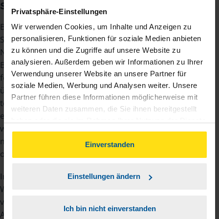
steuerbegünstigt
Privatsphäre-Einstellungen
Bei Firmen mit weit auseinander liegenden
Wir verwenden Cookies, um Inhalte und Anzeigen zu
Standorten sind Online-Feiern möglich. Die gute
personalisieren, Funktionen für soziale Medien anbieten
zu können und die Zugriffe auf unsere Website zu
Nachricht: Wenn alle Voraussetzungen für eine
analysieren. Außerdem geben wir Informationen zu Ihrer
Betriebsfeier erfüllt sind, gilt auch für das
Verwendung unserer Website an unsere Partner für
festliche Meeting am heimischen Rechner der
soziale Medien, Werbung und Analysen weiter. Unsere
übliche Freibetrag von 110 Euro pro
Partner führen diese Informationen möglicherweise mit
teilnehmender Person. Denn eine Pflicht, dass
weiteren Daten zusammen, die Sie ihnen bereitgestellt
eine solche Feier vor Ort gemeinsam begangen
haben oder die sie im Rahmen Ihrer Nutzung der Dienste
werden muss, existiert nicht. Die Veranstaltung
gesammelt haben. Indem Sie auf Einverstanden klicken,
muss lediglich allen Arbeitnehmenden
können Sie der Verwendung von Cookies, gemäß
Einverstanden
offenstehen, und das geht natürlich auch online.
unserer
➔ Datenschutzrichtlinie
zustimmen.
In anderen Unternehmen wurden zu
Einstellungen ändern
Weihnachten hingegen Mitarbeiterpakete
versendet. Grundsätzlich gilt: Verteilt der
Ich bin nicht einverstanden
Arbeitgeber bzw. die Arbeitgeberin im Rahmen