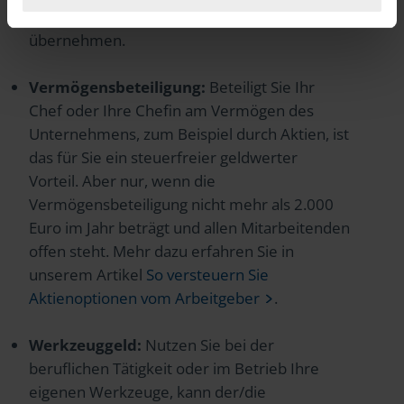
Arbeitgeber/in die Kosten für den Umzug
übernehmen.
Vermögensbeteiligung:
Beteiligt Sie Ihr
Chef oder Ihre Chefin am Vermögen des
Unternehmens, zum Beispiel durch Aktien, ist
das für Sie ein steuerfreier geldwerter
Vorteil. Aber nur, wenn die
Vermögensbeteiligung nicht mehr als 2.000
Euro im Jahr beträgt und allen Mitarbeitenden
offen steht. Mehr dazu erfahren Sie in
unserem Artikel
So versteuern Sie
Aktienoptionen vom Arbeitgeber
.
Werkzeuggeld:
Nutzen Sie bei der
beruflichen Tätigkeit oder im Betrieb Ihre
eigenen Werkzeuge, kann der/die