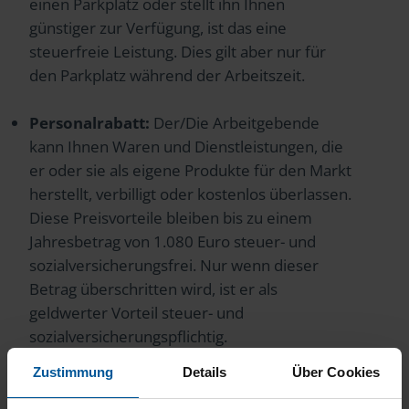
einen Parkplatz oder stellt ihn Ihnen
günstiger zur Verfügung, ist das eine
steuerfreie Leistung. Dies gilt aber nur für
den Parkplatz während der Arbeitszeit.
Personalrabatt:
Der/Die Arbeitgebende
kann Ihnen Waren und Dienstleistungen, die
er oder sie als eigene Produkte für den Markt
herstellt, verbilligt oder kostenlos überlassen.
Diese Preisvorteile bleiben bis zu einem
Jahresbetrag von 1.080 Euro steuer- und
sozialversicherungsfrei. Nur wenn dieser
Betrag überschritten wird, ist er als
geldwerter Vorteil steuer- und
sozialversicherungspflichtig.
Zustimmung
Details
Über Cookies
Was gilt, wenn ein/e Chef/in von einer
Fremdfirma – also einem Dritten – Rabatte