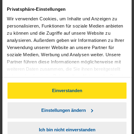
und Vergünstigungen erhält, erfahren Sie im
Privatsphäre-Einstellungen
Artikel
Personalrabatt von einer Fremdfirma
Wir verwenden Cookies, um Inhalte und Anzeigen zu
ist meistens steuerfrei
.
personalisieren, Funktionen für soziale Medien anbieten
zu können und die Zugriffe auf unsere Website zu
Sachbezüge bis 50 Euro:
Dabei kann es sich
analysieren. Außerdem geben wir Informationen zu Ihrer
beispielsweise um Gutscheine handeln, diese
Verwendung unserer Website an unsere Partner für
sind steuer- und sozialversicherungsfrei. Seit
soziale Medien, Werbung und Analysen weiter. Unsere
1. Januar 2020 gelten dafür aber strengere
Partner führen diese Informationen möglicherweise mit
Richtlinien, um Barlohn von Sachlohn
weiteren Daten zusammen, die Sie ihnen bereitgestellt
haben oder die sie im Rahmen Ihrer Nutzung der Dienste
abzugrenzen.
gesammelt haben. Indem Sie auf Einverstanden klicken,
Vor 2021 lag die Grenze noch bei 44 Euro
können Sie der Verwendung von Cookies, gemäß
Einverstanden
statt 50 Euro. Näheres dazu erfahren Sie in
unserer
➔ Datenschutzrichtlinie
zustimmen.
unserem Artikel zum Thema
Neue Regeln für
Sachbezugsleistungen
.
Einstellungen ändern
Umzugskosten:
Wenn Sie aus beruflichen
Ich bin nicht einverstanden
Gründen umziehen müssen, kann Ihr/e