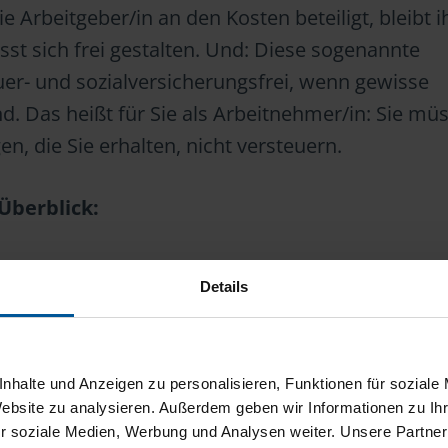
die Arbeitgeber/in an den Kosten beteiligt, bleibt 
sst sich frei gestalten. Und: Diese sogenannte
euer- und sozialversicherungsfrei, wenn gewisse
nd. Das heißt für Sie als Arbeitnehmer/in: Sie mü
en, die Sie erhalten, nicht versteuern.
Überblick:
t zur Schule und wird nicht zu Hause betreut.
Details
ng ist für die Betreuung Ihres Kindes geeignet.
tzlich zum normalen Gehalt gezahlt.
 die Zuschüsse für die Kinderbetreuung verwende
nhalte und Anzeigen zu personalisieren, Funktionen für soziale
Website zu analysieren. Außerdem geben wir Informationen zu I
r soziale Medien, Werbung und Analysen weiter. Unsere Partner