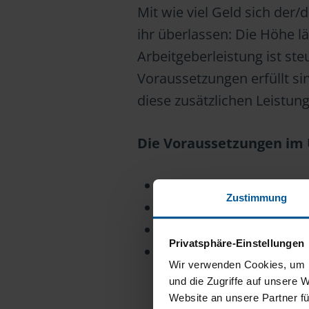
Mit wie viel Geld sich der/
ihr überlassen: Die Höhe lä
Arbeitgeberleistung ist st
Voraussetzungen erfüllt si
diese zusätzlichen Leistung
Die Voraussetzungen im 
Ihr Kind geht noch nich
Zustimmung
Die Betreuungseinrichtu
Der Zuschuss wird zusä
Privatsphäre-Einstellungen
Ein Nachweis, dass Sie
Wir verwenden Cookies, um I
haben.
und die Zugriffe auf unsere 
Website an unsere Partner fü