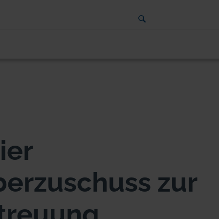
ier
berzuschuss zur
treuung