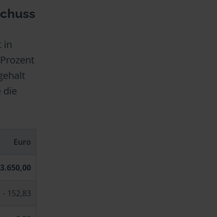
schuss
 in
 Prozent
gehalt
 die
Euro
.650,00
 152,83