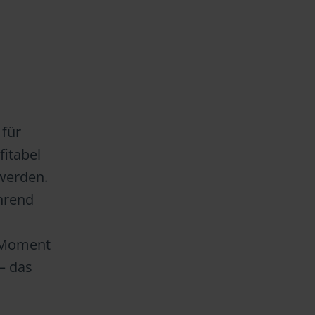
 für
itabel
 werden.
ährend
n Moment
 – das