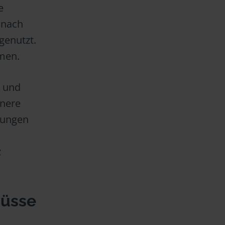
e
 nach
genutzt.
mmen.
n und
inere
htungen
z
hüsse