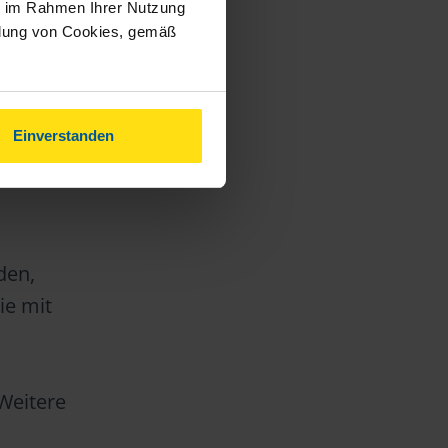
g nicht
ie im Rahmen Ihrer Nutzung
ndung von Cookies, gemäß
Einverstanden
den,
ie mit
 Weitere