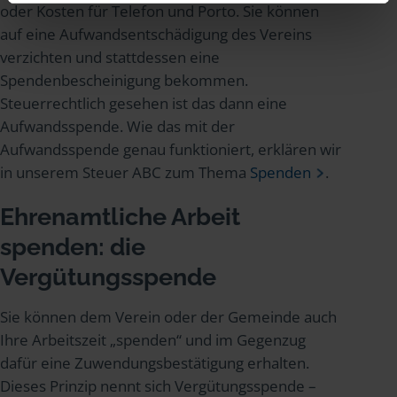
oder Kosten für Telefon und Porto. Sie können
auf eine Aufwandsentschädigung des Vereins
verzichten und stattdessen eine
Spendenbescheinigung bekommen.
Steuerrechtlich gesehen ist das dann eine
Aufwandsspende. Wie das mit der
Aufwandsspende genau funktioniert, erklären wir
in unserem Steuer ABC zum Thema
Spenden
.
Ehrenamtliche Arbeit
spenden: die
Vergütungsspende
Sie können dem Verein oder der Gemeinde auch
Ihre Arbeitszeit „spenden“ und im Gegenzug
dafür eine Zuwendungsbestätigung erhalten.
Dieses Prinzip nennt sich Vergütungsspende –