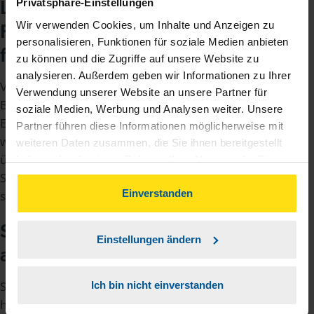
Liegt der Verdienst über den
Privatsphäre-Einstellungen
Wir verwenden Cookies, um Inhalte und Anzeigen zu
Freibeträgen, werden Steuern
personalisieren, Funktionen für soziale Medien anbieten
fällig
zu können und die Zugriffe auf unsere Website zu
analysieren. Außerdem geben wir Informationen zu Ihrer
Verdienen ein/e Übungsleiter/in oder ein/e
Verwendung unserer Website an unsere Partner für
Betreuer/in mehr als 3.300 Euro und ein/e
soziale Medien, Werbung und Analysen weiter. Unsere
Ehrenamtliche/r mehr als 960 Euro pro Jahr,
Partner führen diese Informationen möglicherweise mit
werden für den Betrag, der den Freibetrag
weiteren Daten zusammen, die Sie ihnen bereitgestellt
übersteigt, Steuern fällig. Eingetragen in der
haben oder die sie im Rahmen Ihrer Nutzung der Dienste
Steuererklärung wird das Ganze als Einkünfte aus
gesammelt haben. Indem Sie auf Einverstanden klicken,
können Sie der Verwendung von Cookies, gemäß
Einverstanden
selbstständiger Arbeit (Anlage S).
unserer
➔ Datenschutzrichtlinie
zustimmen.
Steuern sparen durch Verzicht
Einstellungen ändern
auf Aufwendungsersatz
So weit, so gut. Wer sich ehrenamtlich engagiert,
Ich bin nicht einverstanden
hat oft auch Ausgaben. Zum Beispiel Reisekosten