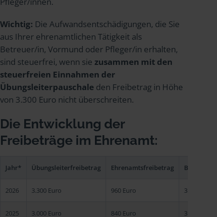
Pfleger/innen.
Wichtig:
Die Aufwandsentschädigungen, die Sie
aus Ihrer ehrenamtlichen Tätigkeit als
Betreuer/in, Vormund oder Pfleger/in erhalten,
sind steuerfrei, wenn sie
zusammen mit den
steuerfreien Einnahmen der
Übungsleiterpauschale
den Freibetrag in Höhe
von 3.300 Euro nicht überschreiten.
Die Entwicklung der
Freibeträge im Ehrenamt:
Jahr*
Übungsleiterfreibetrag
Ehrenamtsfreibetrag
Betreuerfr
2026
3.300 Euro
960 Euro
3.300 Euro
2025
3.000 Euro
840 Euro
3.000 Euro