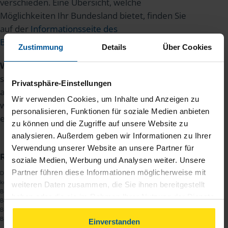
verschieden. Eine Übersicht, welche
Möglichkeiten Ihr Bundesland bietet, finden Sie
auf der
Informationsseite des
Bildungsministeriums
.
Zustimmung
Details
Über Cookies
Wichtig:
Sie können nur Kosten absetzen, die Sie
selbst gezahlt haben. Alle Kosten, die Ihnen von
Privatsphäre-Einstellungen
anderer Seite – wie der Arbeitsagentur – erstattet
Wir verwenden Cookies, um Inhalte und Anzeigen zu
wurden, dürfen Sie nicht in die Steuererklärung
personalisieren, Funktionen für soziale Medien anbieten
eintragen.
zu können und die Zugriffe auf unsere Website zu
analysieren. Außerdem geben wir Informationen zu Ihrer
Verwendung unserer Website an unsere Partner für
Redaktion
soziale Medien, Werbung und Analysen weiter. Unsere
Partner führen diese Informationen möglicherweise mit
Dies ist ein redaktioneller Text des
Redaktionsteams
der VLH. Es erfolgt
keine Beratung zu Themen, die außerhalb der steuerlichen
weiteren Daten zusammen, die Sie ihnen bereitgestellt
Beratungsbefugnis eines Lohnsteuerhilfevereins liegen. Eine
haben oder die sie im Rahmen Ihrer Nutzung der Dienste
Beratungsleistung im konkreten Einzelfall kann nur im Rahmen der
gesammelt haben. Indem Sie auf Einverstanden klicken,
Begründung einer Mitgliedschaft und ausschließlich innerhalb der
Beratungsbefugnis nach § 4 Nr. 11 StBerG erfolgen.
können Sie der Verwendung von Cookies, gemäß
Einverstanden