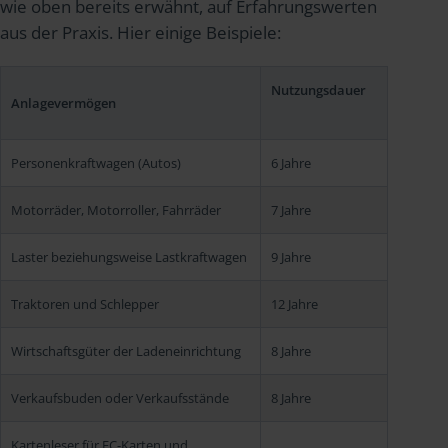
wie oben bereits erwähnt, auf Erfahrungswerten
aus der Praxis. Hier einige Beispiele:
Nutzungsdauer
Anlagevermögen
Personenkraftwagen (Autos)
6 Jahre
Motorräder, Motorroller, Fahrräder
7 Jahre
Laster beziehungsweise Lastkraftwagen
9 Jahre
Traktoren und Schlepper
12 Jahre
Wirtschaftsgüter der Ladeneinrichtung
8 Jahre
Verkaufsbuden oder Verkaufsstände
8 Jahre
Kartenleser für EC-Karten und