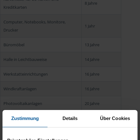
8 Jahre
Kreditkarten
Computer, Notebooks, Monitore,
1 Jahr
Drucker
Büromöbel
13 Jahre
Halle in Leichtbauweise
14 Jahre
Werkstatteinrichtungen
16 Jahre
Windkraftanlagen
16 Jahre
Photovoltaikanlagen
20 Jahre
Zustimmung
Details
Über Cookies