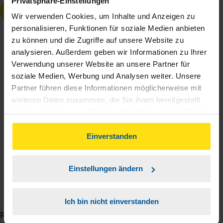
Privatsphäre-Einstellungen
WICHTIG:
Wir verwenden Cookies, um Inhalte und Anzeigen zu
personalisieren, Funktionen für soziale Medien anbieten
Lohnsteuerhilfevereine dürfen bei
zu können und die Zugriffe auf unsere Website zu
Einkünften aus selbstständiger Arbeit
analysieren. Außerdem geben wir Informationen zu Ihrer
nicht beraten. Das regelt das
Verwendung unserer Website an unsere Partner für
Steuerberatungsgesetz
soziale Medien, Werbung und Analysen weiter. Unsere
(Beratungsbefugnis, § 4 Nr. 11 StBerG).
Partner führen diese Informationen möglicherweise mit
Wenn Sie Fragen zu Ihrer
weiteren Daten zusammen, die Sie ihnen bereitgestellt
Selbstständigkeit oder zur
haben oder die sie im Rahmen Ihrer Nutzung der Dienste
Vorgehensweise bei der Abschreibung
gesammelt haben. Indem Sie auf Einverstanden klicken,
von Gegenständen aus Ihrem
können Sie der Verwendung von Cookies, gemäß
Einverstanden
Anlagevermögen haben, wenden Sie sich
unserer
➔ Datenschutzrichtlinie
zustimmen.
am besten an einen Steuerberater oder
Einstellungen ändern
eine Steuerberaterin.
Ich bin nicht einverstanden
Redaktion