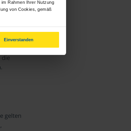
 später
ie im Rahmen Ihrer Nutzung
ndung von Cookies, gemäß
Studiums
nem Jahr
Einverstanden
s, also
 die
.
e gelten
,