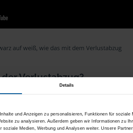
warz auf weiß, wie das mit dem Verlustabzug
t der Verlustabzug?
Details
fte in einem Jahr negativ, können Sie diese Verlu
 oder mit dem Folgejahr verrechnen. Das gilt al
nhalte und Anzeigen zu personalisieren, Funktionen für soziale
der andere Ausgaben, die im Zusammenhang mit
Website zu analysieren. Außerdem geben wir Informationen zu I
t kompliziert, daher bringt ein Beispiel Klarheit
r soziale Medien, Werbung und Analysen weiter. Unsere Partner