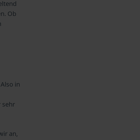
eltend
en. Ob
m
Also in
r sehr
wir an,