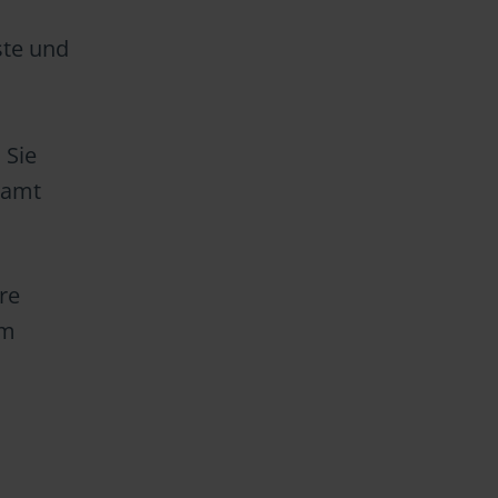
ste und
 Sie
zamt
re
em