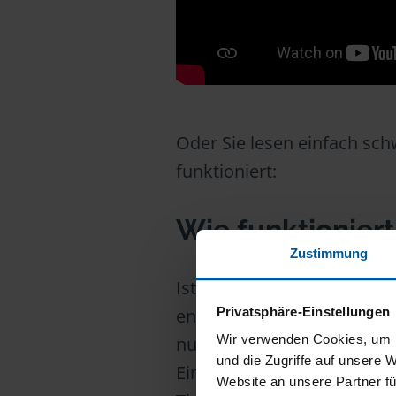
Oder Sie lesen einfach sch
funktioniert:
Wie funktionier
Zustimmung
Ist die Summe Ihrer Einkün
Privatsphäre-Einstellungen
entweder mit den Vorjahren
Wir verwenden Cookies, um I
nur für Werbungskosten o
und die Zugriffe auf unsere 
Einnahmen stehen. Das kling
Website an unsere Partner fü