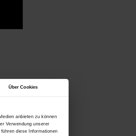
Über Cookies
ste
lerdings
 Medien anbieten zu können
 Ihren
hrer Verwendung unserer
:
 führen diese Informationen