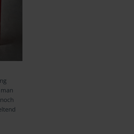
ung
t man
 noch
eltend