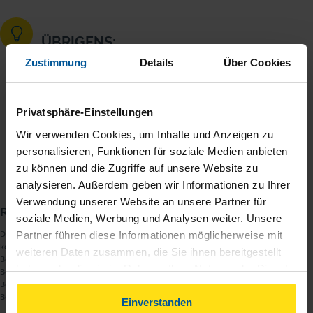
ÜBRIGENS:
Das Thema Klimaschutz geht uns alle an.
Zustimmung
Details
Über Cookies
Wer sein Haus energetisch saniert, schont
die Umwelt. Und spart auch einiges an
Privatsphäre-Einstellungen
Steuern. Lesen Sie dazu unseren Artikel
Steuern sparen bei energetischer
Wir verwenden Cookies, um Inhalte und Anzeigen zu
Sanierung
.
personalisieren, Funktionen für soziale Medien anbieten
zu können und die Zugriffe auf unsere Website zu
analysieren. Außerdem geben wir Informationen zu Ihrer
Verwendung unserer Website an unsere Partner für
Redaktion
soziale Medien, Werbung und Analysen weiter. Unsere
Dies ist ein redaktioneller Text des
Redaktionsteams
der VLH. Es erfolgt
Partner führen diese Informationen möglicherweise mit
keine Beratung zu Themen, die außerhalb der steuerlichen
weiteren Daten zusammen, die Sie ihnen bereitgestellt
Beratungsbefugnis eines Lohnsteuerhilfevereins liegen. Eine
haben oder die sie im Rahmen Ihrer Nutzung der Dienste
Beratungsleistung im konkreten Einzelfall kann nur im Rahmen der
Begründung einer Mitgliedschaft und ausschließlich innerhalb der
gesammelt haben. Indem Sie auf Einverstanden klicken,
Beratungsbefugnis nach § 4 Nr. 11 StBerG erfolgen.
können Sie der Verwendung von Cookies, gemäß
Einverstanden