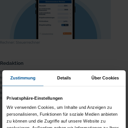
Rechner: Steuerrechner
Redaktion
Dies ist ein redaktioneller Text des
Redaktionsteams
der VLH. Es erfolgt
keine Beratung zu Themen, die außerhalb der steuerlichen
Zustimmung
Details
Über Cookies
Beratungsbefugnis eines Lohnsteuerhilfevereins liegen. Eine
Beratungsleistung im konkreten Einzelfall kann nur im Rahmen der
Begründung einer Mitgliedschaft und ausschließlich innerhalb der
Privatsphäre-Einstellungen
Beratungsbefugnis nach § 4 Nr. 11 StBerG erfolgen.
Wir verwenden Cookies, um Inhalte und Anzeigen zu
Beitrag teilen
personalisieren, Funktionen für soziale Medien anbieten
zu können und die Zugriffe auf unsere Website zu
analysieren. Außerdem geben wir Informationen zu Ihrer