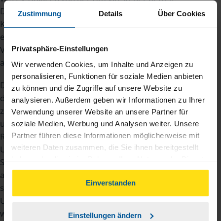
Daher hat es wenig Sinn, auf die Anwendung der
Zustimmung
Details
Über Cookies
Kleinunternehmerregelung zu verzichten, denn
es gibt keine Umsatzsteuer mehr, die Sie sich als
Vorsteuer zurückholen könnten. Genau das war
Privatsphäre-Einstellungen
auch der Plan bei der Gesetzgebung.
Wir verwenden Cookies, um Inhalte und Anzeigen zu
personalisieren, Funktionen für soziale Medien anbieten
Dennoch haben Sie weiterhin die Möglichkeit, auf
zu können und die Zugriffe auf unsere Website zu
die Anwendung der Kleinunternehmerregelung
analysieren. Außerdem geben wir Informationen zu Ihrer
zu verzichten. Dann unterliegen Sie
Verwendung unserer Website an unsere Partner für
umsatzsteuerlich der sogenannten
soziale Medien, Werbung und Analysen weiter. Unsere
Regelbesteuerung. In dem Fall erheben Sie
Partner führen diese Informationen möglicherweise mit
weiteren Daten zusammen, die Sie ihnen bereitgestellt
Umsatzsteuer auf den ins Netz eingespeisten
haben oder die sie im Rahmen Ihrer Nutzung der Dienste
Strom von Ihrem Netzbetreiber und führen diese
gesammelt haben. Indem Sie auf Einverstanden klicken,
an das Finanzamt ab. Auch für den von Ihnen
können Sie der Verwendung von Cookies, gemäß
Einverstanden
selbst verbrauchten Strom zahlen Sie
unserer
➔ Datenschutzrichtlinie
zustimmen.
Umsatzsteuer an das Finanzamt. Wenn Sie
wollen, können Sie von Regelbesteuerung nach
Einstellungen ändern