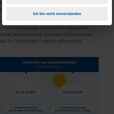
fünf Jahren wieder zurück zur
Kleinunternehmerregelung wechseln.
Ich bin nicht einverstanden
In unserem Schaubild haben wir die
Entscheidungswege übersichtlich dargestellt
(dabei verwenden wir dieselben Informationen
wie im Text, lediglich optisch aufbereitet):