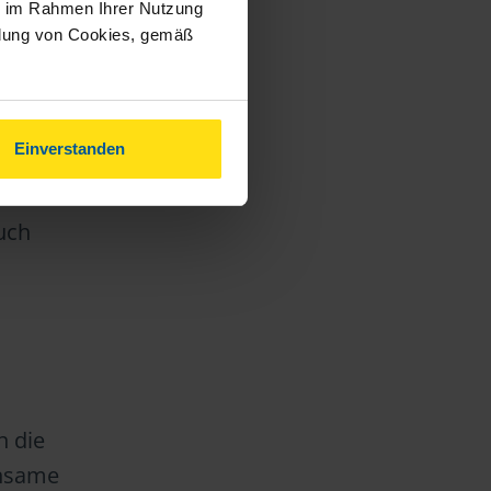
ie im Rahmen Ihrer Nutzung
ndung von Cookies, gemäß
ltsort
Einverstanden
en
n ist.
uch
n die
insame