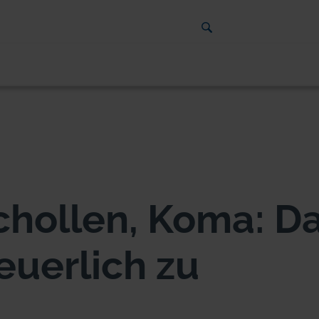
chollen, Koma: D
teuerlich zu
n