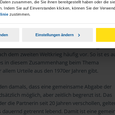
 Daten zusammen, die Sie ihnen bereitgestellt haben oder die s
. Indem Sie auf Einverstanden klicken, können Sie der Verwe
rschollen
linie
zustimmen.
z ist eine Person verschollen, wenn der Aufentha
anden
Einstellungen ändern
itspanne unbekannt ist, ohne dass es Nachricht
 in dieser Zeit noch lebt oder inzwischen gestorbe
h dem zweiten Weltkrieg häufig vor. So ist es a
s es in diesem Zusammenhang beim Thema
llem Urteile aus den 1970er Jahren gibt.
eden damals, dass eine gemeinsame Abgabe der
ätzlich möglich, aber zeitlich begrenzt ist. Das
er die Partnerin seit 20 Jahren verschollen, gelte
ls dauernd getrennt lebend. Damit ist eine geme