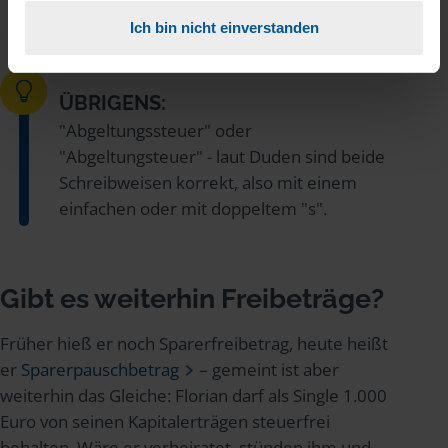
die Abgeltungssteuer angerechnet worden.
Ich bin nicht einverstanden
ÜBRIGENS:
"Abgeltungssteuer" oder
"Abgeltungsteuer" - laut Duden sind beide
Schreibweisen korrekt, also mit einem
einfachen oder mit doppeltem "s".
Gibt es weiterhin Freibeträge?
Früher hieß er noch Sparerfreibetrag, heute heißt
er
Sparerpauschbetrag
– gemeint ist aber
weiterhin das Gleiche: Florian darf als Single 1.000
Euro von seinen Kapitalerträgen steuerfrei
behalten. Wäre er verheiratet, stünden ihm und