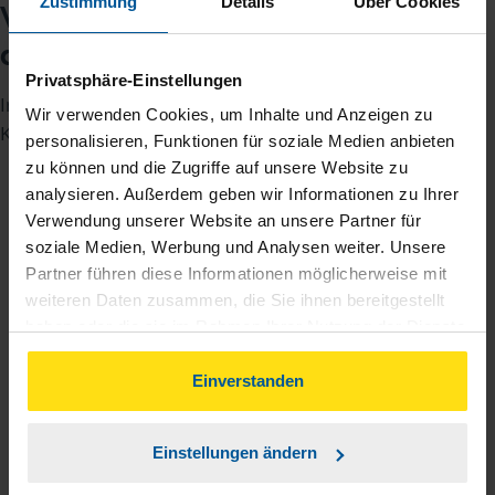
Zustimmung
Details
Über Cookies
Wann lohnt sich die Abgabe
der Anlage KAP?
Privatsphäre-Einstellungen
In drei Fällen lohnt sich das Ausfüllen der Anlage
Wir verwenden Cookies, um Inhalte und Anzeigen zu
KAP:
personalisieren, Funktionen für soziale Medien anbieten
zu können und die Zugriffe auf unsere Website zu
Der
persönliche Steuersatz
eines Anlegers
analysieren. Außerdem geben wir Informationen zu Ihrer
oder einer Anlegerin ist niedriger als die
Verwendung unserer Website an unsere Partner für
26,375 Prozent Abgeltungssteuer inklusive
soziale Medien, Werbung und Analysen weiter. Unsere
Soli.
Partner führen diese Informationen möglicherweise mit
Die Freistellungsaufträge bei mehreren
weiteren Daten zusammen, die Sie ihnen bereitgestellt
Banken waren falsch oder gar nicht verteilt
haben oder die sie im Rahmen Ihrer Nutzung der Dienste
und bei einer Bank ist dadurch
gesammelt haben. Indem Sie auf Einverstanden klicken,
können Sie der Verwendung von Cookies, gemäß
Einverstanden
Abgeltungssteuer angefallen. Durch Abgabe
unserer
➔ Datenschutzrichtlinie
zustimmen.
der Anlage KAP bekommt man die zu viel
gezahlte Steuer zurück.
Einstellungen ändern
Ausländische Quellensteuern sind nicht auf