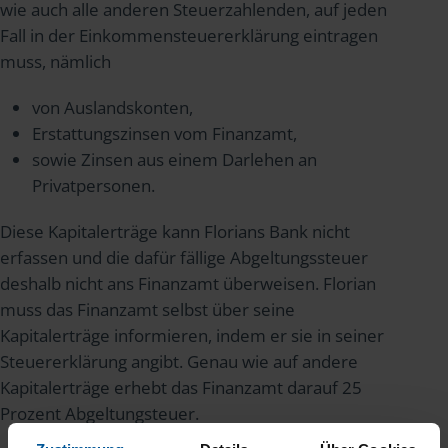
wie auch alle anderen Steuerzahlenden, auf jeden
Fall in der Einkommensteuererklärung eintragen
muss, nämlich
von Auslandskonten,
Erstattungszinsen vom Finanzamt,
sowie Zinsen aus einem Darlehen an
Privatpersonen.
Diese Kapitalerträge kann Florians Bank nicht
erfassen und die dafür fällige Abgeltungssteuer
deshalb nicht ans Finanzamt überweisen. Florian
muss das Finanzamt selbst über seine
Kapitalerträge informieren, indem er sie in seiner
Steuererklärung angibt. Genau wie auf andere
Kapitalerträge erhebt das Finanzamt darauf 25
Prozent Abgeltungsteuer.