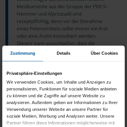
Medikamente aus der Gruppe der PDE-5-
Hemmer und Alprostadil sind
rezeptpflichtig, denn vor der Einnahme
eines Potenzmittels sollte immer ein Arzt
oder eine Ärztin konsultiert werden.
Diese/r kann ausschließen, dass die
Einnahme von Viagra Wechselwirkungen
Zustimmung
Details
Über Cookies
durch Vorerkrankungen oder die
Einnahme anderer Medikamente hat.
Zudem wird dringend davon abgeraten,
Privatsphäre-Einstellungen
Potenzmittel ohne Rezept aus dem
Wir verwenden Cookies, um Inhalte und Anzeigen zu
Internet zu bestellen. Denn:
personalisieren, Funktionen für soziale Medien anbieten
Verschreibungspflichtige Potenzmittel wie
zu können und die Zugriffe auf unsere Website zu
Viagra, die ohne Rezept gekauft werden,
analysieren. Außerdem geben wir Informationen zu Ihrer
können aus verschiedenen Gründen ein
Verwendung unserer Website an unsere Partner für
soziale Medien, Werbung und Analysen weiter. Unsere
Risiko für die Gesundheit darstellen.
Partner führen diese Informationen möglicherweise mit