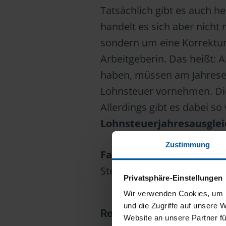
Tatsächlich gibt es auch h
handelt es sich aber nicht
sondern um eine Korrektur
Arbeitgeberin. Das heißt: 
haben, müssen am Jahresen
Lohnsteuer vornehmen. Die
Allerdings gibt es dabei s
Lohnsteuerjahresausglei
Zustimmung
Fazit:
Vom Begriff
Lohnste
Steuererklärung sollten Sie 
Privatsphäre-Einstellungen
Wir verwenden Cookies, um I
und die Zugriffe auf unsere 
Redaktion
Website an unsere Partner fü