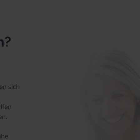
n?
en sich
lfen
en.
ähe