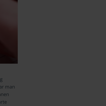
ng
ar man
nnen
arte