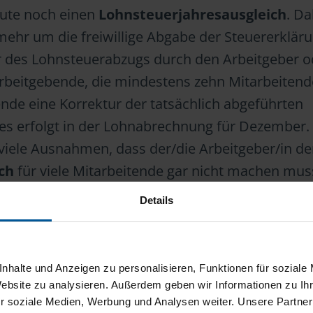
eute noch einen
Lohnsteuerjahresausgleich
. Da
 mehr um die freiwillige Abgabe der Steuererkläru
 des Lohnsteuerabzugs durch den Arbeitgeber o
Arbeitgebende, die mindestens zehn Mitarbeitend
de eine Korrektur der tatsächlich abgeführten
s erfolgt in der Lohnabrechnung für Dezember.
o viele Ausnahmen, dass der/die Arbeitgeber/in d
ch
für viele Mitarbeitende gar nicht machen mus
Details
uerjahresausgleich
in Bezug auf Ihre persönlic
sich trennen. Der ist veraltet.
nhalte und Anzeigen zu personalisieren, Funktionen für soziale
Website zu analysieren. Außerdem geben wir Informationen zu I
r soziale Medien, Werbung und Analysen weiter. Unsere Partner