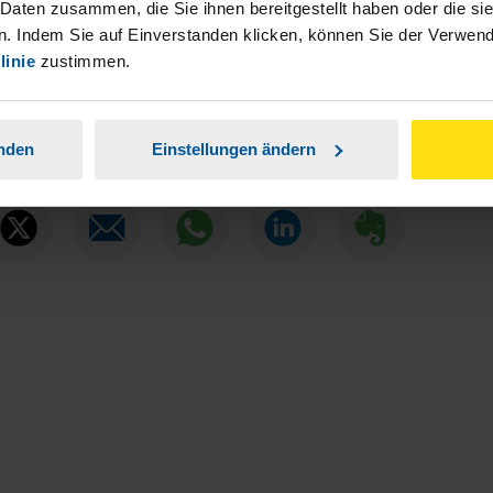
 Daten zusammen, die Sie ihnen bereitgestellt haben oder die s
ionsteams
der VLH. Es erfolgt keine Beratung zu Themen, die außerhalb der
. Indem Sie auf Einverstanden klicken, können Sie der Verwe
ereins liegen. Eine Beratungsleistung im konkreten Einzelfall kann nur im 
linie
zustimmen.
hließlich innerhalb der Beratungsbefugnis nach § 4 Nr. 11 StBerG erfolgen.
Beitrag teilen
anden
Einstellungen ändern