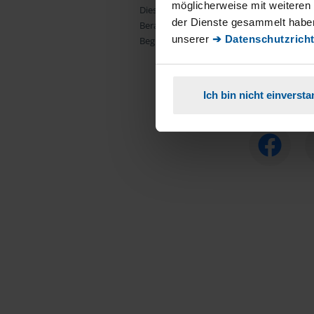
möglicherweise mit weiteren
Dies ist ein redaktioneller Text des
Redakt
der Dienste gesammelt haben
Beratungsbefugnis eines Lohnsteuerhilfev
unserer
➔ Datenschutzricht
Begründung einer Mitgliedschaft und aussc
Ich bin nicht einverst