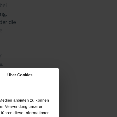
bei
ng,
der die
e
en
s.
Über Cookies
he
 Medien anbieten zu können
hrer Verwendung unserer
 führen diese Informationen