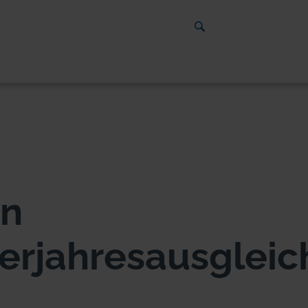
in
erjahresausgleic