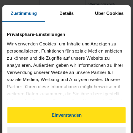
Werbungskosten
Anlage N
Arbeitnehmer/innen
(z. B.
Pendlerpauschale
Zustimmung
Details
Über Cookies
Angaben zur
doppelten
Haushaltsführung
)
Privatsphäre-Einstellungen
Einkünfte aus
Kapitalve
Wir verwenden Cookies, um Inhalte und Anzeigen zu
(z. B. Gewinne aus
personalisieren, Funktionen für soziale Medien anbieten
Anlage KAP
Sparer/innen
Aktienverkäufen, Erträge
zu können und die Zugriffe auf unsere Website zu
Bausparverträgen)
analysieren. Außerdem geben wir Informationen zu Ihrer
Verwendung unserer Website an unsere Partner für
Angaben zu
Renten
un
soziale Medien, Werbung und Analysen weiter. Unsere
anderen wiederkehrend
Partner führen diese Informationen möglicherweise mit
weiteren Daten zusammen, die Sie ihnen bereitgestellt
Leistungen
Anlage R
Rentner/innen
haben oder die sie im Rahmen Ihrer Nutzung der Dienste
(z. B. gesetzliche Renten,
gesammelt haben. Indem Sie auf Einverstanden klicken,
Renten aus privaten
können Sie der Verwendung von Cookies, gemäß
Einverstanden
Versicherungen)
unserer
➔ Datenschutzrichtlinie
zustimmen.
Einkünfte aus
Vermietun