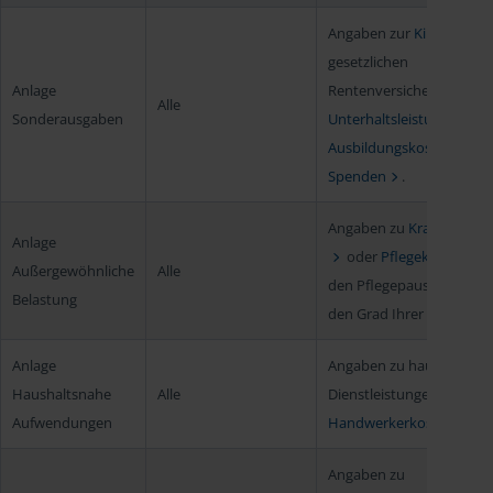
Angaben zur
Kirchensteu
gesetzlichen
Anlage
Rentenversicherungsbeit
Alle
Sonderausgaben
Unterhaltsleistungen
,
Ausbildungskosten
od
Spenden
.
Angaben zu
Krankheitsk
Anlage
oder
Pflegekosten
(
Außergewöhnliche
Alle
den Pflegepauschbetrag 
Belastung
den Grad Ihrer Behinderu
Anlage
Angaben zu haushaltsna
Haushaltsnahe
Alle
Dienstleistungen und
Aufwendungen
Handwerkerkosten
.
Angaben zu