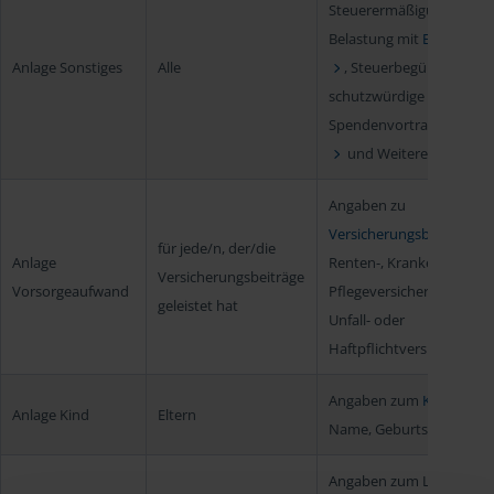
Steuerermäßigungen bei
Belastung mit
Erbschafts
Anlage Sonstiges
Alle
, Steuerbegünstigung f
schutzwürdige Kulturgüte
Spendenvortrag,
Verlust
und Weiteres.
Angaben zu
Versicherungsbeiträgen
für jede/n, der/die
Anlage
Renten-, Kranken- und
Versicherungsbeiträge
Vorsorgeaufwand
Pflegeversicherung sowi
geleistet hat
Unfall- oder
Haftpflichtversicherung)
Angaben zum
Kind
(z. 
Anlage Kind
Eltern
Name, Geburtsdatum)
Angaben zum Lohn und 