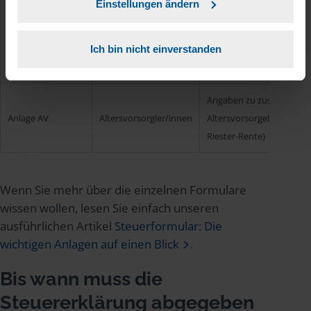
Einstellungen ändern
Verpachtung
(z. B.
Anlage V
Vermieter/innen
Mieteinnahmen, Ausgabe
Ich bin nicht einverstanden
Versicherungen, Reparat
usw.)
Angaben zu zusätzlichen
Anlage AV
Altersvorsorgler/innen
Altersvorsorgebeiträgen (
Riester-Rente)
Wenn Sie mehr über die einzelnen Formulare
wissen wollen, lesen Sie einfach unseren
ausführlichen Artikel
Steuerformular: Die
wichtigen Anlagen auf einen Blick
.
Bis wann muss die
Steuererklärung abgegeben