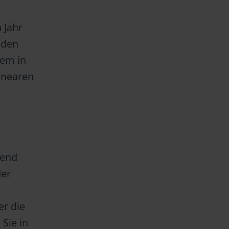
e
 Jahr
 den
lem in
linearen
tend
der
er die
Sie in