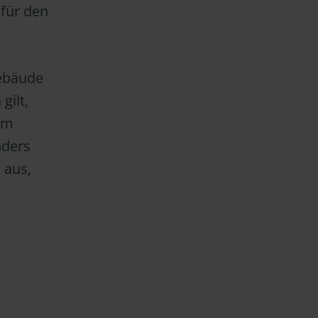
 für den
Gebäude
gilt,
um
nders
 aus,