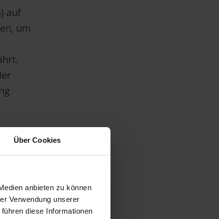
) auf
fen, um
hrt.
der
ung
Über Cookies
er die
gemessen
gang
 Medien anbieten zu können
inem
hrer Verwendung unserer
 führen diese Informationen
en –