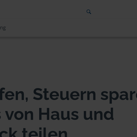
ung
en, Steuern spar
s von Haus und
ck teilen