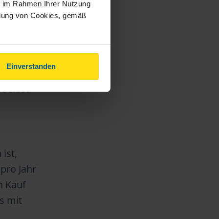
ie im Rahmen Ihrer Nutzung
us und
ndung von Cookies, gemäß
Einverstanden
t.
 selbst.
ist,
pro Jahr
n Kauf
s mit