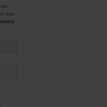
nuar
en, was
ineare
.