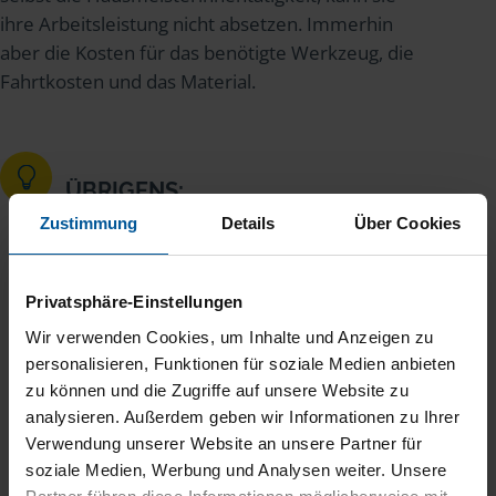
ihre Arbeitsleistung nicht absetzen. Immerhin
aber die Kosten für das benötigte Werkzeug, die
Fahrtkosten und das Material.
ÜBRIGENS:
Wäre Heike Mitglied einer
Zustimmung
Details
Über Cookies
Wohnungseigentümergemeinschaft und
hätte ihre Wohnung vermietet, so wäre
Privatsphäre-Einstellungen
sie verpflichtet, für die entstehenden
Hausnebenkosten eine Vorauszahlung an
Wir verwenden Cookies, um Inhalte und Anzeigen zu
den Verwalter oder die Verwalterin zu
personalisieren, Funktionen für soziale Medien anbieten
zu können und die Zugriffe auf unsere Website zu
zahlen. Dieser monatliche Vorschuss wird
analysieren. Außerdem geben wir Informationen zu Ihrer
auch als
Erhaltungsrücklage
bezeichnet.
Verwendung unserer Website an unsere Partner für
Steuerlich gesehen könnte Heike die
soziale Medien, Werbung und Analysen weiter. Unsere
gezahlte Erhaltungsrücklage als