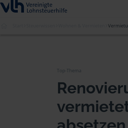
Start
Steuerwissen
Wohnen & Vermieten
Vermiet
Top-Thema
Renovier
vermiete
absetzen