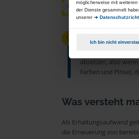
möglicherweise mit weiteren
der Dienste gesammelt haben
unserer
➔ Datenschutzricht
ÜBRIGENS:
Ich bin nicht einverst
Die eigene Arbeitskr
absetzen, also wenn 
Farben und Pinsel, d
Was versteht m
Als Erhaltungsaufwand gel
die Erneuerung von bereits