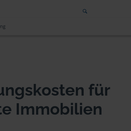
ung
ungskosten für
te Immobilien