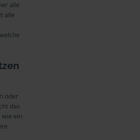
er alle
t alle
 welche
tzen
n oder
cht das
 wie ein
ere