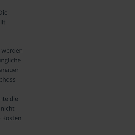
Die
lt
e werden
üngliche
genauer
schoss
nte die
 nicht
e Kosten