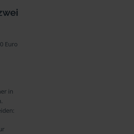
zwei
00 Euro
er in
.
eiden:
ur