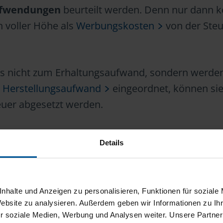
ufwendungen
beurteilt werden. Denn nur dann 
n voller Höhe als
Werbungskosten
von der Steu
ngs nicht zum Erhaltungsaufwand, sondern werd
r
Herstellungsaufwand
eingeordnet, können sie
teuer abgesetzt werden.
Gemeinsam schaffen wir das.
Details
wir für Sie da. Werden Sie jetzt Mitglied – wir
nhalte und Anzeigen zu personalisieren, Funktionen für soziale
 und zuverlässig bei Ihrer Steuererklärung.
Website zu analysieren. Außerdem geben wir Informationen zu I
r soziale Medien, Werbung und Analysen weiter. Unsere Partner