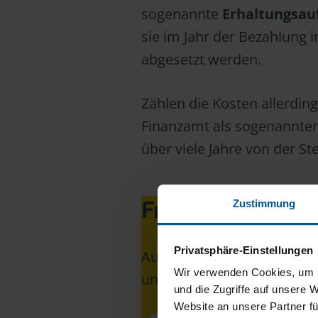
sogenannte
Erhaltungsa
sie im Jahr der Bezahlung i
abgesetzt werden.
Zählen die Kosten allerdi
Finanzamt als sogenannte
über viele Jahre von der S
Frist verpasst? 
Zustimmung
Privatsphäre-Einstellungen
Auch nach dem 31. Juli sind 
Wir verwenden Cookies, um I
unterstützen Sie persönlich
und die Zugriffe auf unsere 
Website an unsere Partner fü