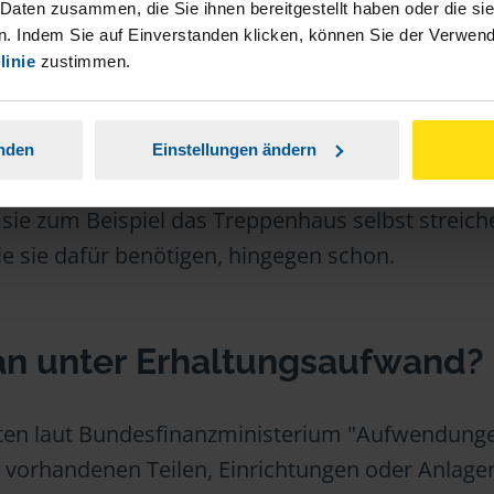
 Daten zusammen, die Sie ihnen bereitgestellt haben oder die s
. Indem Sie auf Einverstanden klicken, können Sie der Verwe
linie
zustimmen.
anden
Einstellungen ändern
aft können Vermieter/innen nicht von der Steuer
sie zum Beispiel das Treppenhaus selbst streich
ie sie dafür benötigen, hingegen schon.
an unter Erhaltungsaufwand?
ten laut Bundesfinanzministerium "Aufwendunge
 vorhandenen Teilen, Einrichtungen oder Anlagen